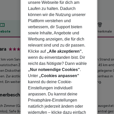
unsere Webseite für dich am
Laufen zu halten. Dadurch
können wir die Nutzung unserer
Plattform verstehen und
verbessern, dir Support bieten
ebote
Hotelbeschreibung
Hotelmerkmale
sowie Inhalte, Angebote und
Werbung anzeigen, die für dich
lbeschreibung
relevant sind und zu dir passen.
ara
Klicke auf
„Alle akzeptieren“
,
4
wenn du einverstanden bist. Dir
 km vom Sand-/Felsstrand entfernt liegt das Hotel Mahara. Am Strand 
reicht das Nötigste? Dann wähle
uristischen Zentrum sind es ca. 600 m. Die Stadt Trapani ist ca. 45 km entf
„Nur notwendige Cookies“
.
en Diskothek gelangt man nach rund 700 m. Weiter entfernt gelegene O
Unter
„Cookies anpassen“
hen. Zur ärztlichen Versorgung im Notfall befindet sich ein Krankenhaus i
kannst du deine Cookie-
nt. Ein weiterer Flughafen (PMO) liegt in etwa 110 km Entfernung.
Einstellungen individuell
anpassen. Du kannst deine
merbeschreibung
Privatsphäre-Einstellungen
sch Zimmer (Gartenblick, Balkon oder Terrasse): Die Zimmer sind ausgestat
natürlich jederzeit ändern oder
nlos), Safe (kostenlos) und Sat-TV mit lokalen Sendern sowie zentral gest
widerrufen – klicke dazu einfach