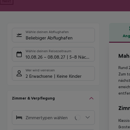
Next
Wähle deinen Abflughafen
Ang
Beliebiger Abflughafen
Hote
Wähle deinen Reisezeitraum
Mah
10.08.26
–
08.08.27
5-8 Nächte
Rund 2
Wer wird verreisen
Zum to
2 Erwachsene
Keine Kinder
nächst
erreic
entfer
Zimmer & Verpflegung
Zim
Zimmertypen wählen
Klassi
(koste