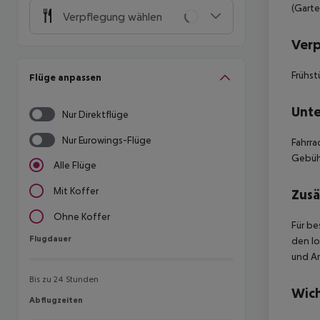
(Garte
Verpflegung wählen
Ver
Frühst
Flüge anpassen
Unte
Nur Direktflüge
Nur Eurowings-Flüge
Fahrra
Gebühr
Alle Flüge
Mit Koffer
Zusä
Ohne Koffer
Für be
Flugdauer
Flugdauer
den lo
und Am
Bis zu 24 Stunden
Wich
Abflugzeiten
Abflugzeiten