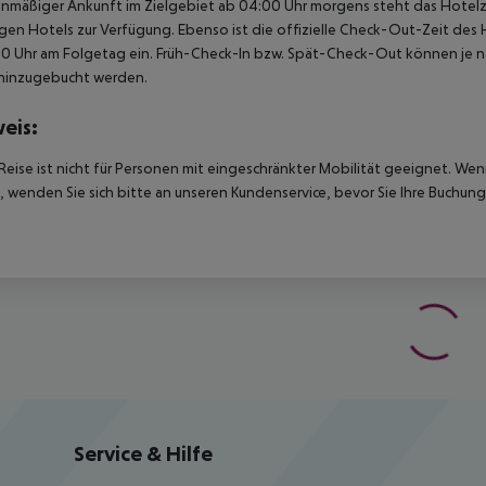
anmäßiger Ankunft im Zielgebiet ab 04:00 Uhr morgens steht das Hotelz
igen Hotels zur Verfügung. Ebenso ist die offizielle Check-Out-Zeit des 
00 Uhr am Folgetag ein. Früh-Check-In bzw. Spät-Check-Out können je n
hinzugebucht werden.
eis:
Reise ist nicht für Personen mit eingeschränkter Mobilität geeignet. We
 wenden Sie sich bitte an unseren Kundenservice, bevor Sie Ihre Buchung
Service & Hilfe