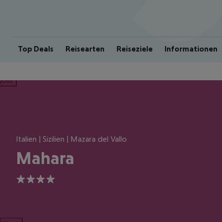
Top Deals
Reisearten
Reiseziele
Informationen
ious
Italien | Sizilien | Mazara del Vallo
Mahara
4