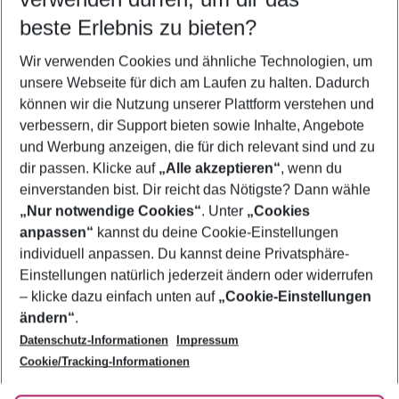
08.08.26
–
06.08.27
5-8 Nächte
beste Erlebnis zu bieten?
Wer wird verreisen
Wir verwenden Cookies und ähnliche Technologien, um
2 Erwachsene
Keine Kinder
unsere Webseite für dich am Laufen zu halten. Dadurch
können wir die Nutzung unserer Plattform verstehen und
Mehr Filter anzeigen
verbessern, dir Support bieten sowie Inhalte, Angebote
und Werbung anzeigen, die für dich relevant sind und zu
dir passen. Klicke auf
„Alle akzeptieren“
, wenn du
einverstanden bist. Dir reicht das Nötigste? Dann wähle
„Nur notwendige Cookies“
. Unter
„Cookies
anpassen“
kannst du deine Cookie-Einstellungen
Footer
Footer navigation
individuell anpassen. Du kannst deine Privatsphäre-
Über uns
Einstellungen natürlich jederzeit ändern oder widerrufen
AGB
– klicke dazu einfach unten auf
„Cookie-Einstellungen
Service & Hilfe
Bestpreisgarantie
ändern“
.
Datenschutz-Informationen
Impressum
Agenturbetreuung
Cookie-Einstellungen ändern
Folge uns
Barrierefreies Reisen
Cookie/Tracking-Informationen
Cookie-Richtlinie
Check-in
Datenschutz