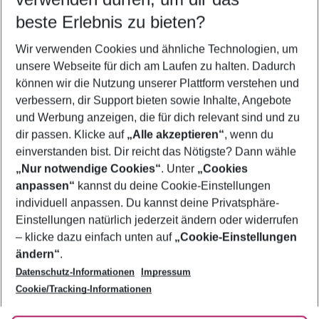
09.08.26
–
07.08.27
5-8 Nächte
beste Erlebnis zu bieten?
Wer wird verreisen
Wir verwenden Cookies und ähnliche Technologien, um
2 Erwachsene
Keine Kinder
unsere Webseite für dich am Laufen zu halten. Dadurch
können wir die Nutzung unserer Plattform verstehen und
Mehr Filter anzeigen
verbessern, dir Support bieten sowie Inhalte, Angebote
und Werbung anzeigen, die für dich relevant sind und zu
dir passen. Klicke auf
„Alle akzeptieren“
, wenn du
einverstanden bist. Dir reicht das Nötigste? Dann wähle
„Nur notwendige Cookies“
. Unter
„Cookies
anpassen“
kannst du deine Cookie-Einstellungen
Footer
Footer navigation
individuell anpassen. Du kannst deine Privatsphäre-
Über uns
Einstellungen natürlich jederzeit ändern oder widerrufen
AGB
– klicke dazu einfach unten auf
„Cookie-Einstellungen
Service & Hilfe
Bestpreisgarantie
ändern“
.
Datenschutz-Informationen
Impressum
Agenturbetreuung
Cookie-Einstellungen ändern
Folge uns
Barrierefreies Reisen
Cookie/Tracking-Informationen
Cookie-Richtlinie
Check-in
Datenschutz