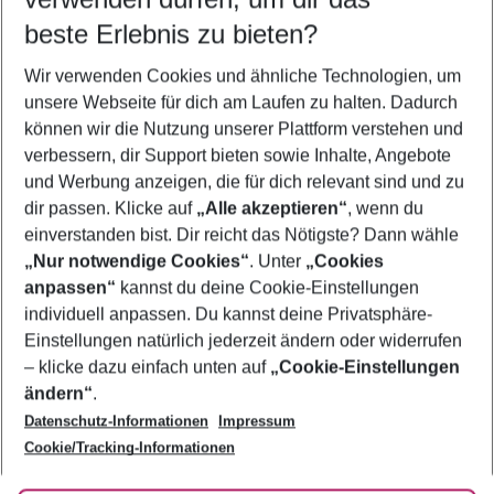
11.08.26
–
09.08.27
5-8 Nächte
beste Erlebnis zu bieten?
Wer wird verreisen
Wir verwenden Cookies und ähnliche Technologien, um
2 Erwachsene
Keine Kinder
unsere Webseite für dich am Laufen zu halten. Dadurch
können wir die Nutzung unserer Plattform verstehen und
Mehr Filter anzeigen
verbessern, dir Support bieten sowie Inhalte, Angebote
und Werbung anzeigen, die für dich relevant sind und zu
dir passen. Klicke auf
„Alle akzeptieren“
, wenn du
einverstanden bist. Dir reicht das Nötigste? Dann wähle
„Nur notwendige Cookies“
. Unter
„Cookies
anpassen“
kannst du deine Cookie-Einstellungen
Footer
Footer navigation
individuell anpassen. Du kannst deine Privatsphäre-
Über uns
Einstellungen natürlich jederzeit ändern oder widerrufen
AGB
– klicke dazu einfach unten auf
„Cookie-Einstellungen
Service & Hilfe
Bestpreisgarantie
ändern“
.
Datenschutz-Informationen
Impressum
Agenturbetreuung
Cookie-Einstellungen ändern
Folge uns
Barrierefreies Reisen
Cookie/Tracking-Informationen
Cookie-Richtlinie
Check-in
Datenschutz