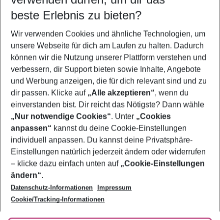
08.08.26
–
06.08.27
5-8 Nächte
beste Erlebnis zu bieten?
Wer wird verreisen
Wir verwenden Cookies und ähnliche Technologien, um
2 Erwachsene
Keine Kinder
unsere Webseite für dich am Laufen zu halten. Dadurch
können wir die Nutzung unserer Plattform verstehen und
Mehr Filter anzeigen
verbessern, dir Support bieten sowie Inhalte, Angebote
und Werbung anzeigen, die für dich relevant sind und zu
dir passen. Klicke auf
„Alle akzeptieren“
, wenn du
einverstanden bist. Dir reicht das Nötigste? Dann wähle
„Nur notwendige Cookies“
. Unter
„Cookies
anpassen“
kannst du deine Cookie-Einstellungen
Footer
Footer navigation
individuell anpassen. Du kannst deine Privatsphäre-
Über uns
Einstellungen natürlich jederzeit ändern oder widerrufen
AGB
– klicke dazu einfach unten auf
„Cookie-Einstellungen
Service & Hilfe
Bestpreisgarantie
ändern“
.
Datenschutz-Informationen
Impressum
Agenturbetreuung
Cookie-Einstellungen ändern
Folge uns
Barrierefreies Reisen
Cookie/Tracking-Informationen
Cookie-Richtlinie
Check-in
Datenschutz