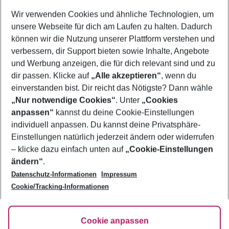
Wer wird verreisen
Wir verwenden Cookies und ähnliche Technologien, um
2 Erwachsene
Keine Kinder
unsere Webseite für dich am Laufen zu halten. Dadurch
können wir die Nutzung unserer Plattform verstehen und
Mehr Filter anzeigen
verbessern, dir Support bieten sowie Inhalte, Angebote
und Werbung anzeigen, die für dich relevant sind und zu
dir passen. Klicke auf
„Alle akzeptieren“
, wenn du
einverstanden bist. Dir reicht das Nötigste? Dann wähle
„Nur notwendige Cookies“
. Unter
„Cookies
anpassen“
kannst du deine Cookie-Einstellungen
Footer
Footer navigation
individuell anpassen. Du kannst deine Privatsphäre-
Über uns
Einstellungen natürlich jederzeit ändern oder widerrufen
AGB
– klicke dazu einfach unten auf
„Cookie-Einstellungen
Service & Hilfe
Bestpreisgarantie
ändern“
.
Datenschutz-Informationen
Impressum
Agenturbetreuung
Cookie-Einstellungen ändern
Folge uns
Barrierefreies Reisen
Cookie/Tracking-Informationen
Cookie-Richtlinie
Check-in
Datenschutz
FAQ
Fakten
Cookie anpassen
HanseMerkur Reiseversicherung
Flexibel buchen