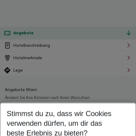
Angebote
Hotelbeschreibung
Hotelmerkmale
Lage
Angebote filtern
Ändern Sie Ihre Kriterien nach Ihren Wünschen
Wähle deinen Abflughafen
Beliebiger Abflughafen
Stimmst du zu, dass wir Cookies
verwenden dürfen, um dir das
Wähle deinen Reisezeitraum
09.08.26
–
07.08.27
5-8 Nächte
beste Erlebnis zu bieten?