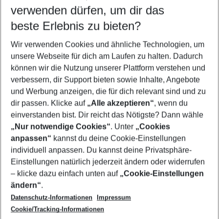
verwenden dürfen, um dir das
Wähle deinen Reisezeitraum
08.08.26
–
06.08.27
5-8 Nächte
beste Erlebnis zu bieten?
Wer wird verreisen
Wir verwenden Cookies und ähnliche Technologien, um
2 Erwachsene
Keine Kinder
unsere Webseite für dich am Laufen zu halten. Dadurch
können wir die Nutzung unserer Plattform verstehen und
Mehr Filter anzeigen
verbessern, dir Support bieten sowie Inhalte, Angebote
und Werbung anzeigen, die für dich relevant sind und zu
dir passen. Klicke auf
„Alle akzeptieren“
, wenn du
einverstanden bist. Dir reicht das Nötigste? Dann wähle
„Nur notwendige Cookies“
. Unter
„Cookies
anpassen“
kannst du deine Cookie-Einstellungen
Footer
Footer navigation
individuell anpassen. Du kannst deine Privatsphäre-
Über uns
Einstellungen natürlich jederzeit ändern oder widerrufen
AGB
– klicke dazu einfach unten auf
„Cookie-Einstellungen
Service & Hilfe
Bestpreisgarantie
ändern“
.
Datenschutz-Informationen
Impressum
Agenturbetreuung
Cookie-Einstellungen ändern
Folge uns
Barrierefreies Reisen
Cookie/Tracking-Informationen
Cookie-Richtlinie