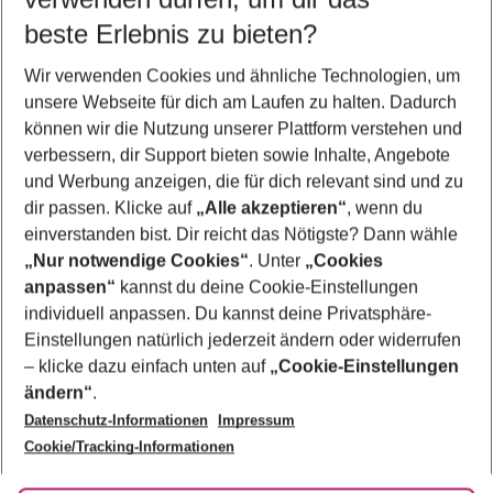
09.08.26
–
07.08.27
5-8 Nächte
beste Erlebnis zu bieten?
Wer wird verreisen
Wir verwenden Cookies und ähnliche Technologien, um
2 Erwachsene
Keine Kinder
unsere Webseite für dich am Laufen zu halten. Dadurch
können wir die Nutzung unserer Plattform verstehen und
Mehr Filter anzeigen
verbessern, dir Support bieten sowie Inhalte, Angebote
und Werbung anzeigen, die für dich relevant sind und zu
dir passen. Klicke auf
„Alle akzeptieren“
, wenn du
einverstanden bist. Dir reicht das Nötigste? Dann wähle
„Nur notwendige Cookies“
. Unter
„Cookies
anpassen“
kannst du deine Cookie-Einstellungen
Footer
Footer navigation
individuell anpassen. Du kannst deine Privatsphäre-
Über uns
Einstellungen natürlich jederzeit ändern oder widerrufen
AGB
– klicke dazu einfach unten auf
„Cookie-Einstellungen
Service & Hilfe
Bestpreisgarantie
ändern“
.
Datenschutz-Informationen
Impressum
Agenturbetreuung
Cookie-Einstellungen ändern
Folge uns
Barrierefreies Reisen
Cookie/Tracking-Informationen
Cookie-Richtlinie
Check-in
Datenschutz