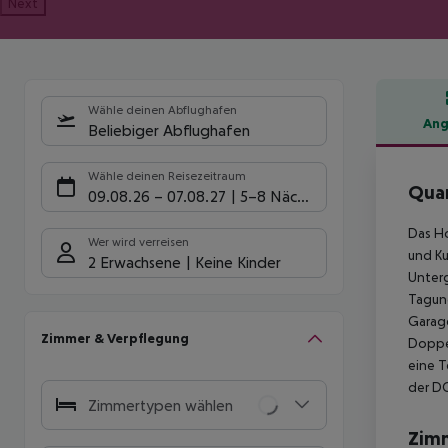
Next
Wähle deinen Abflughafen
Ang
Beliebiger Abflughafen
Hote
Wähle deinen Reisezeitraum
Quar
09.08.26
–
07.08.27
5-8 Nächte
Das Ho
Wer wird verreisen
und Ku
2 Erwachsene
Keine Kinder
Unterg
Tagung
Garage
Zimmer & Verpflegung
Doppel
eine T
der D
Zimmertypen wählen
Zim