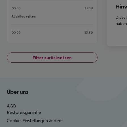
Hinw
00:00
23:59
Rückflugzeiten
Rückflugzeiten
Diese 
haben,
00:00
23:59
Filter zurücksetzen
Footer
Footer navigation
Über uns
AGB
Bestpreisgarantie
Cookie-Einstellungen ändern