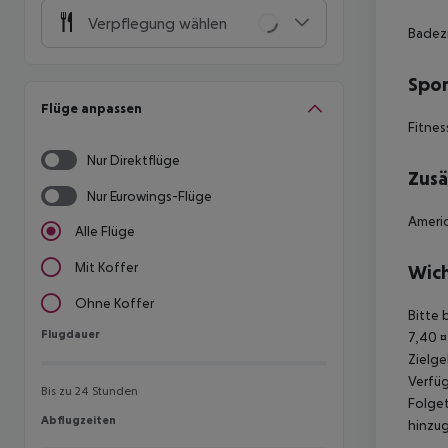
Verpflegung wählen
Badez
Spor
Flüge anpassen
Fitnes
Nur Direktflüge
Zusä
Nur Eurowings-Flüge
Americ
Alle Flüge
Mit Koffer
Wich
Ohne Koffer
Bitte 
Flugdauer
Flugdauer
7,40 ¤
Zielge
Verfüg
Bis zu 24 Stunden
Folget
Abflugzeiten
Abflugzeiten
hinzu