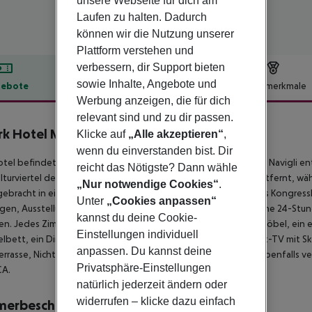
unsere Webseite für dich am
Laufen zu halten. Dadurch
können wir die Nutzung unserer
Plattform verstehen und
verbessern, dir Support bieten
sowie Inhalte, Angebote und
ebote
Hotelbeschreibung
Hotelmerkmale
Werbung anzeigen, die für dich
lbeschreibung
relevant sind und zu dir passen.
k Hotel Milano
Klicke auf
„Alle akzeptieren“
,
4
wenn du einverstanden bist. Dir
tel befindet sich nur wenige Minuten vom Mailänder Stadtteil Navigli e
reicht das Nötigste? Dann wähle
lturviertel der Stadt. Der Flughafen Mailand-Linate ist 9 km entfernt, w
„Nur notwendige Cookies“
.
ebracht in einem modernen Gebäude, ist es Mailands größtes Kongressh
Unter
„Cookies anpassen“
en, Ausstellungen usw. Zu den Annehmlichkeiten gehören eine 24-Stund
kannst du deine Cookie-
n. Jedes Zimmer ist schallisoliert und verfügt über moderne Möbel, ein
Einstellungen individuell
bett, ein Direktwahltelefon, einen Safe, eine Minibar und Sat-TV mit Sky
anpassen. Du kannst deine
errasse, Nichtraucherzimmer und barrierefreie Optionen sind ebenfalls ver
Privatsphäre-Einstellungen
CA.
natürlich jederzeit ändern oder
widerrufen – klicke dazu einfach
merbeschreibung