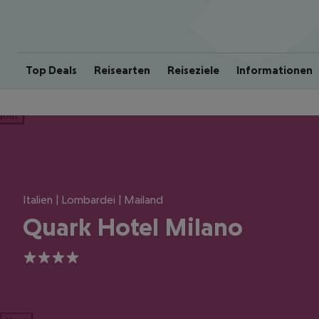
Top Deals
Reisearten
Reiseziele
Informationen
ious
Italien | Lombardei | Mailand
Quark Hotel Milano
4