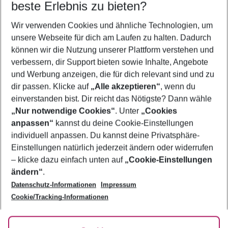
beste Erlebnis zu bieten?
Wer wird verreisen
Wir verwenden Cookies und ähnliche Technologien, um
2 Erwachsene
Keine Kinder
unsere Webseite für dich am Laufen zu halten. Dadurch
können wir die Nutzung unserer Plattform verstehen und
Mehr Filter anzeigen
verbessern, dir Support bieten sowie Inhalte, Angebote
und Werbung anzeigen, die für dich relevant sind und zu
dir passen. Klicke auf
„Alle akzeptieren“
, wenn du
einverstanden bist. Dir reicht das Nötigste? Dann wähle
„Nur notwendige Cookies“
. Unter
„Cookies
anpassen“
kannst du deine Cookie-Einstellungen
Footer
Footer navigation
individuell anpassen. Du kannst deine Privatsphäre-
Über uns
Einstellungen natürlich jederzeit ändern oder widerrufen
AGB
– klicke dazu einfach unten auf
„Cookie-Einstellungen
Service & Hilfe
Bestpreisgarantie
ändern“
.
Datenschutz-Informationen
Impressum
Agenturbetreuung
Cookie-Einstellungen ändern
Folge uns
Barrierefreies Reisen
Cookie/Tracking-Informationen
Cookie-Richtlinie
Check-in
Datenschutz
FAQ
Fakten