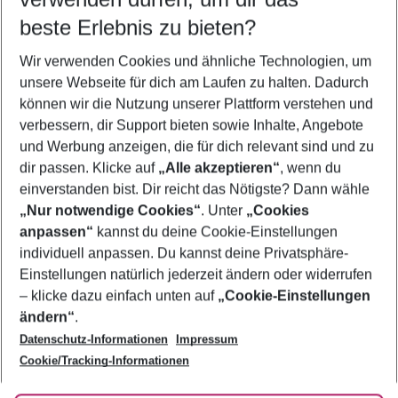
12.08.26
–
10.08.27
5-8 Nächte
beste Erlebnis zu bieten?
Wer wird verreisen
Wir verwenden Cookies und ähnliche Technologien, um
2 Erwachsene
Keine Kinder
unsere Webseite für dich am Laufen zu halten. Dadurch
können wir die Nutzung unserer Plattform verstehen und
Mehr Filter anzeigen
verbessern, dir Support bieten sowie Inhalte, Angebote
und Werbung anzeigen, die für dich relevant sind und zu
dir passen. Klicke auf
„Alle akzeptieren“
, wenn du
einverstanden bist. Dir reicht das Nötigste? Dann wähle
„Nur notwendige Cookies“
. Unter
„Cookies
anpassen“
kannst du deine Cookie-Einstellungen
Footer
Footer navigation
individuell anpassen. Du kannst deine Privatsphäre-
Über uns
Einstellungen natürlich jederzeit ändern oder widerrufen
AGB
– klicke dazu einfach unten auf
„Cookie-Einstellungen
Service & Hilfe
Bestpreisgarantie
ändern“
.
Datenschutz-Informationen
Impressum
Agenturbetreuung
Cookie-Einstellungen ändern
Folge uns
Barrierefreies Reisen
Cookie/Tracking-Informationen
Cookie-Richtlinie
Check-in
Datenschutz