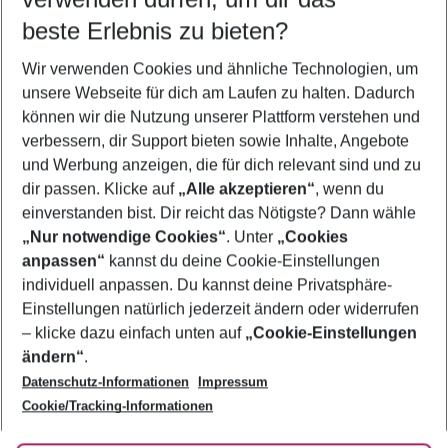
08.08.26
–
06.08.27
5-8 Nächte
beste Erlebnis zu bieten?
Wer wird verreisen
Wir verwenden Cookies und ähnliche Technologien, um
2 Erwachsene
Keine Kinder
unsere Webseite für dich am Laufen zu halten. Dadurch
können wir die Nutzung unserer Plattform verstehen und
Mehr Filter anzeigen
verbessern, dir Support bieten sowie Inhalte, Angebote
und Werbung anzeigen, die für dich relevant sind und zu
dir passen. Klicke auf
„Alle akzeptieren“
, wenn du
einverstanden bist. Dir reicht das Nötigste? Dann wähle
„Nur notwendige Cookies“
. Unter
„Cookies
anpassen“
kannst du deine Cookie-Einstellungen
Footer
Footer navigation
individuell anpassen. Du kannst deine Privatsphäre-
Über uns
Einstellungen natürlich jederzeit ändern oder widerrufen
AGB
– klicke dazu einfach unten auf
„Cookie-Einstellungen
Service & Hilfe
Bestpreisgarantie
ändern“
.
Datenschutz-Informationen
Impressum
Agenturbetreuung
Cookie-Einstellungen ändern
Folge uns
Barrierefreies Reisen
Cookie/Tracking-Informationen
Cookie-Richtlinie
Check-in
Datenschutz