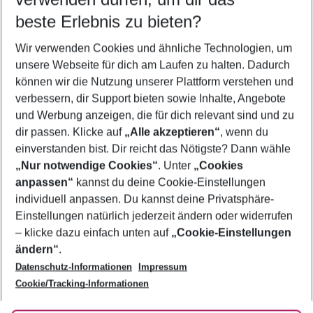
11.08.26
–
09.08.27
5-8 Nächte
beste Erlebnis zu bieten?
Wer wird verreisen
Wir verwenden Cookies und ähnliche Technologien, um
2 Erwachsene
Keine Kinder
unsere Webseite für dich am Laufen zu halten. Dadurch
können wir die Nutzung unserer Plattform verstehen und
Mehr Filter anzeigen
verbessern, dir Support bieten sowie Inhalte, Angebote
und Werbung anzeigen, die für dich relevant sind und zu
dir passen. Klicke auf
„Alle akzeptieren“
, wenn du
einverstanden bist. Dir reicht das Nötigste? Dann wähle
„Nur notwendige Cookies“
. Unter
„Cookies
anpassen“
kannst du deine Cookie-Einstellungen
Footer
Footer navigation
individuell anpassen. Du kannst deine Privatsphäre-
Über uns
Einstellungen natürlich jederzeit ändern oder widerrufen
AGB
– klicke dazu einfach unten auf
„Cookie-Einstellungen
Service & Hilfe
Bestpreisgarantie
ändern“
.
Datenschutz-Informationen
Impressum
Agenturbetreuung
Cookie-Einstellungen ändern
Folge uns
Barrierefreies Reisen
Cookie/Tracking-Informationen
Cookie-Richtlinie
Check-in
Datenschutz