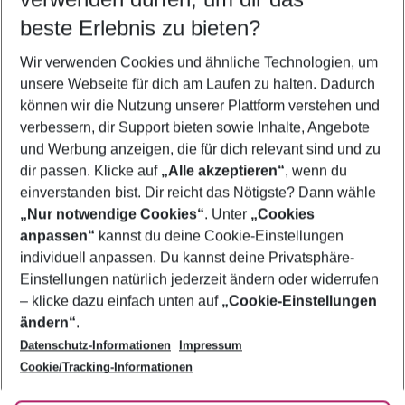
09.08.26
–
07.08.27
5-8 Nächte
beste Erlebnis zu bieten?
Wer wird verreisen
Wir verwenden Cookies und ähnliche Technologien, um
2 Erwachsene
Keine Kinder
unsere Webseite für dich am Laufen zu halten. Dadurch
können wir die Nutzung unserer Plattform verstehen und
Mehr Filter anzeigen
verbessern, dir Support bieten sowie Inhalte, Angebote
und Werbung anzeigen, die für dich relevant sind und zu
dir passen. Klicke auf
„Alle akzeptieren“
, wenn du
einverstanden bist. Dir reicht das Nötigste? Dann wähle
„Nur notwendige Cookies“
. Unter
„Cookies
anpassen“
kannst du deine Cookie-Einstellungen
Footer
Footer navigation
individuell anpassen. Du kannst deine Privatsphäre-
Über uns
Einstellungen natürlich jederzeit ändern oder widerrufen
AGB
– klicke dazu einfach unten auf
„Cookie-Einstellungen
Service & Hilfe
Bestpreisgarantie
ändern“
.
Datenschutz-Informationen
Impressum
Agenturbetreuung
Cookie-Einstellungen ändern
Folge uns
Barrierefreies Reisen
Cookie/Tracking-Informationen
Cookie-Richtlinie
Check-in
Datenschutz