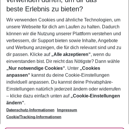
11.08.26
–
09.08.27
5-8 Nächte
beste Erlebnis zu bieten?
Wer wird verreisen
Wir verwenden Cookies und ähnliche Technologien, um
2 Erwachsene
Keine Kinder
unsere Webseite für dich am Laufen zu halten. Dadurch
können wir die Nutzung unserer Plattform verstehen und
Mehr Filter anzeigen
verbessern, dir Support bieten sowie Inhalte, Angebote
und Werbung anzeigen, die für dich relevant sind und zu
dir passen. Klicke auf
„Alle akzeptieren“
, wenn du
einverstanden bist. Dir reicht das Nötigste? Dann wähle
„Nur notwendige Cookies“
. Unter
„Cookies
anpassen“
kannst du deine Cookie-Einstellungen
Footer
Footer navigation
individuell anpassen. Du kannst deine Privatsphäre-
Über uns
Einstellungen natürlich jederzeit ändern oder widerrufen
AGB
– klicke dazu einfach unten auf
„Cookie-Einstellungen
Service & Hilfe
Bestpreisgarantie
ändern“
.
Datenschutz-Informationen
Impressum
Agenturbetreuung
Cookie-Einstellungen ändern
Folge uns
Barrierefreies Reisen
Cookie/Tracking-Informationen
Cookie-Richtlinie
Check-in
Datenschutz