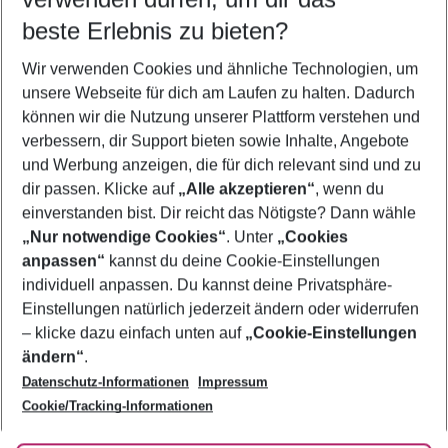
10.08.26
–
08.08.27
5-8 Nächte
beste Erlebnis zu bieten?
Wer wird verreisen
Wir verwenden Cookies und ähnliche Technologien, um
2 Erwachsene
Keine Kinder
unsere Webseite für dich am Laufen zu halten. Dadurch
können wir die Nutzung unserer Plattform verstehen und
Mehr Filter anzeigen
verbessern, dir Support bieten sowie Inhalte, Angebote
und Werbung anzeigen, die für dich relevant sind und zu
dir passen. Klicke auf
„Alle akzeptieren“
, wenn du
einverstanden bist. Dir reicht das Nötigste? Dann wähle
„Nur notwendige Cookies“
. Unter
„Cookies
anpassen“
kannst du deine Cookie-Einstellungen
Footer
Footer navigation
individuell anpassen. Du kannst deine Privatsphäre-
Über uns
Einstellungen natürlich jederzeit ändern oder widerrufen
AGB
– klicke dazu einfach unten auf
„Cookie-Einstellungen
Service & Hilfe
Bestpreisgarantie
ändern“
.
Datenschutz-Informationen
Impressum
Agenturbetreuung
Cookie-Einstellungen ändern
Folge uns
Barrierefreies Reisen
Cookie/Tracking-Informationen
Cookie-Richtlinie
Check-in
Datenschutz