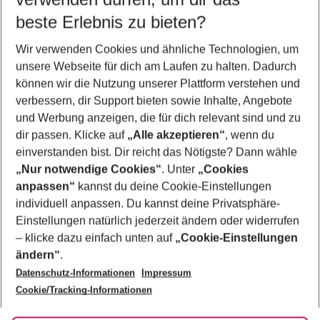
09.08.26
–
07.08.27
5-8 Nächte
beste Erlebnis zu bieten?
Wer wird verreisen
Wir verwenden Cookies und ähnliche Technologien, um
2 Erwachsene
Keine Kinder
unsere Webseite für dich am Laufen zu halten. Dadurch
können wir die Nutzung unserer Plattform verstehen und
Mehr Filter anzeigen
verbessern, dir Support bieten sowie Inhalte, Angebote
und Werbung anzeigen, die für dich relevant sind und zu
dir passen. Klicke auf
„Alle akzeptieren“
, wenn du
einverstanden bist. Dir reicht das Nötigste? Dann wähle
„Nur notwendige Cookies“
. Unter
„Cookies
anpassen“
kannst du deine Cookie-Einstellungen
Footer
Footer navigation
individuell anpassen. Du kannst deine Privatsphäre-
Über uns
Einstellungen natürlich jederzeit ändern oder widerrufen
AGB
– klicke dazu einfach unten auf
„Cookie-Einstellungen
Service & Hilfe
Bestpreisgarantie
ändern“
.
Datenschutz-Informationen
Impressum
Agenturbetreuung
Cookie-Einstellungen ändern
Folge uns
Barrierefreies Reisen
Cookie/Tracking-Informationen
Cookie-Richtlinie
Check-in
Datenschutz