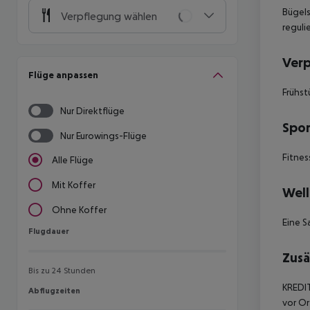
Bügels
Verpflegung wählen
reguli
Ver
Flüge anpassen
Frühst
Nur Direktflüge
Spor
Nur Eurowings-Flüge
Fitnes
Alle Flüge
Mit Koffer
Well
Ohne Koffer
Eine S
Flugdauer
Flugdauer
Zusä
Bis zu 24 Stunden
KREDIT
Abflugzeiten
Abflugzeiten
vor Or