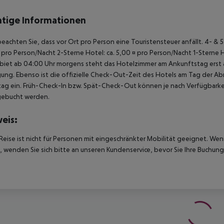
tige Informationen
beachten Sie, dass vor Ort pro Person eine Touristensteuer anfällt. 4- & 
 pro Person/Nacht 2-Sterne Hotel: ca. 5,00 ¤ pro Person/Nacht 1-Sterne 
biet ab 04:00 Uhr morgens steht das Hotelzimmer am Ankunftstag erst ab
ung. Ebenso ist die offizielle Check-Out-Zeit des Hotels am Tag der Abre
ag ein. Früh-Check-In bzw. Spät-Check-Out können je nach Verfügbarkei
gebucht werden.
eis:
Reise ist nicht für Personen mit eingeschränkter Mobilität geeignet. We
 wenden Sie sich bitte an unseren Kundenservice, bevor Sie Ihre Buchung