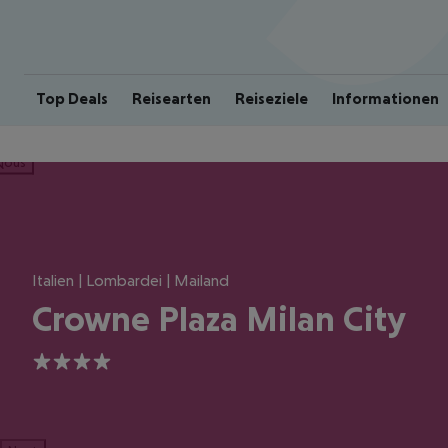
Top Deals
Reisearten
Reiseziele
Informationen
ious
Italien | Lombardei | Mailand
Crowne Plaza Milan City
4