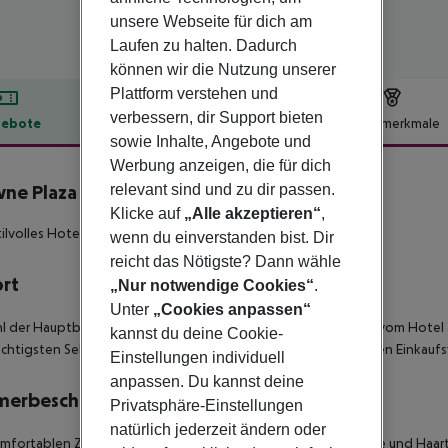
unsere Webseite für dich am
Laufen zu halten. Dadurch
können wir die Nutzung unserer
Plattform verstehen und
verbessern, dir Support bieten
ebote
Hotelbeschreibung
Hotelmerkmale
sowie Inhalte, Angebote und
lbeschreibung
Werbung anzeigen, die für dich
ne Plaza Milan City
relevant sind und zu dir passen.
4
Klicke auf
„Alle akzeptieren“
,
tilvolles Hotel in fantastischer Lage und freundlichem Service.
wenn du einverstanden bist. Dir
reicht das Nötigste? Dann wähle
ort
„Nur notwendige Cookies“
.
Unter
„Cookies anpassen“
 der Hauptbahnhof als auch die Sondrio U-Bahnstation sind vom Hotel 
kannst du deine Cookie-
chtigsten Sehenswürdigkeiten der Stadt und den beliebtesten Einkaufsv
Einstellungen individuell
anpassen. Du kannst deine
merbeschreibung
Privatsphäre-Einstellungen
natürlich jederzeit ändern oder
mfortablen Zimmer verfügen über Bad/Dusche mit Badewanne und Haartr