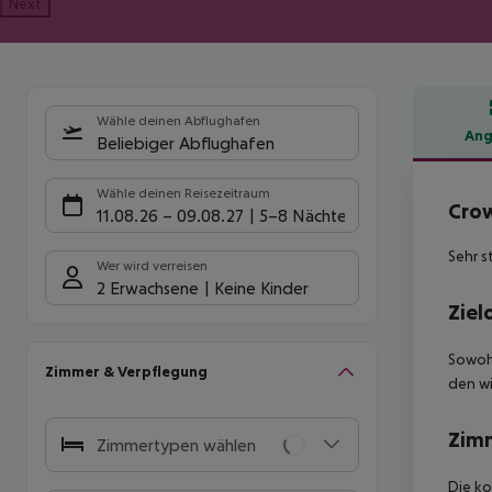
Next
Wähle deinen Abflughafen
Ang
Beliebiger Abflughafen
Hote
Wähle deinen Reisezeitraum
Crow
11.08.26
–
09.08.27
5-8 Nächte
Sehr s
Wer wird verreisen
2 Erwachsene
Keine Kinder
Ziel
Sowohl
Zimmer & Verpflegung
den wi
Zim
Zimmertypen wählen
Die ko