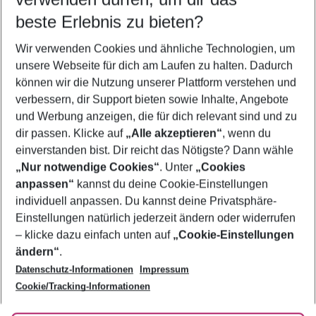
08.08.26
–
06.08.27
5-8 Nächte
beste Erlebnis zu bieten?
Wer wird verreisen
Wir verwenden Cookies und ähnliche Technologien, um
2 Erwachsene
Keine Kinder
unsere Webseite für dich am Laufen zu halten. Dadurch
können wir die Nutzung unserer Plattform verstehen und
Mehr Filter anzeigen
verbessern, dir Support bieten sowie Inhalte, Angebote
und Werbung anzeigen, die für dich relevant sind und zu
dir passen. Klicke auf
„Alle akzeptieren“
, wenn du
einverstanden bist. Dir reicht das Nötigste? Dann wähle
„Nur notwendige Cookies“
. Unter
„Cookies
anpassen“
kannst du deine Cookie-Einstellungen
Footer
Footer navigation
individuell anpassen. Du kannst deine Privatsphäre-
Über uns
Einstellungen natürlich jederzeit ändern oder widerrufen
AGB
– klicke dazu einfach unten auf
„Cookie-Einstellungen
Service & Hilfe
Bestpreisgarantie
ändern“
.
Datenschutz-Informationen
Impressum
Agenturbetreuung
Cookie-Einstellungen ändern
Folge uns
Barrierefreies Reisen
Cookie/Tracking-Informationen
Cookie-Richtlinie
Check-in
Datenschutz