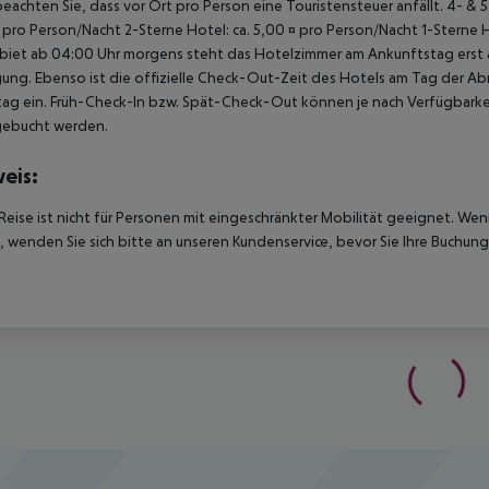
beachten Sie, dass vor Ort pro Person eine Touristensteuer anfällt. 4- & 
 pro Person/Nacht 2-Sterne Hotel: ca. 5,00 ¤ pro Person/Nacht 1-Sterne 
biet ab 04:00 Uhr morgens steht das Hotelzimmer am Ankunftstag erst ab
ung. Ebenso ist die offizielle Check-Out-Zeit des Hotels am Tag der Abre
ag ein. Früh-Check-In bzw. Spät-Check-Out können je nach Verfügbarkei
gebucht werden.
eis:
Reise ist nicht für Personen mit eingeschränkter Mobilität geeignet. We
 wenden Sie sich bitte an unseren Kundenservice, bevor Sie Ihre Buchung