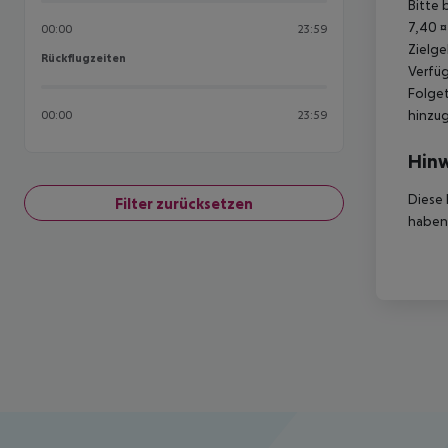
Bitte 
7,40 ¤
00:00
23:59
Zielge
Rückflugzeiten
Rückflugzeiten
Verfüg
Folget
hinzu
00:00
23:59
Hinw
Diese 
Filter zurücksetzen
haben,
Footer