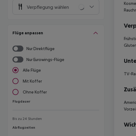
Kosmet
Verpflegung wählen
Rauch
Ver
Flüge anpassen
Frühst
Gluten
Nur Direktflüge
Nur Eurowings-Flüge
Unte
Alle Flüge
TV-R
Mit Koffer
Zusä
Ohne Koffer
Flugdauer
Flugdauer
Americ
Vorzei
Bis zu 24 Stunden
Wich
Abflugzeiten
Abflugzeiten