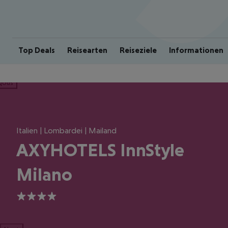
Top Deals
Reisearten
Reiseziele
Informationen
ious
Italien | Lombardei | Mailand
AXYHOTELS InnStyle
Milano
4