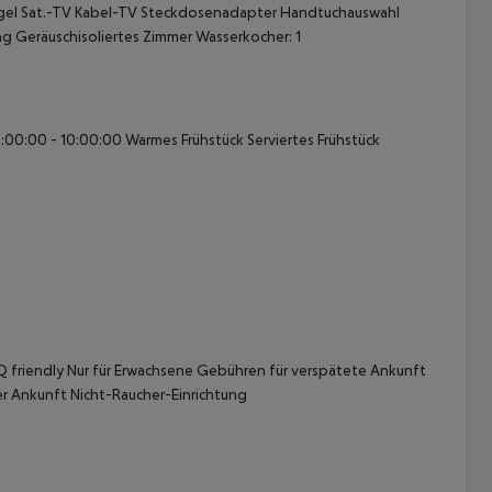
gel
Sat.-TV
Kabel-TV
Steckdosenadapter
Handtuchauswahl
ng
Geräuschisoliertes Zimmer
Wasserkocher: 1
7:00:00 - 10:00:00 Warmes Frühstück Serviertes Frühstück
 akzeptieren
Q friendly Nur für Erwachsene Gebühren für verspätete Ankunft
er Ankunft Nicht-Raucher-Einrichtung