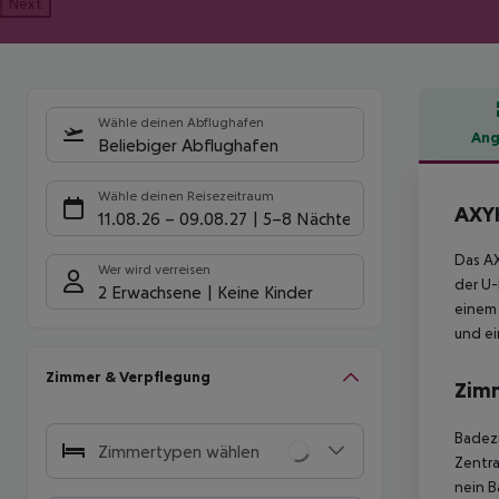
Next
Wähle deinen Abflughafen
Ang
Beliebiger Abflughafen
Hote
Wähle deinen Reisezeitraum
AXYH
11.08.26
–
09.08.27
5-8 Nächte
Das AX
Wer wird verreisen
der U-
2 Erwachsene
Keine Kinder
einem 
und ei
Zimmer & Verpflegung
Zim
Badez
Zimmertypen wählen
Zentra
nein
Ba