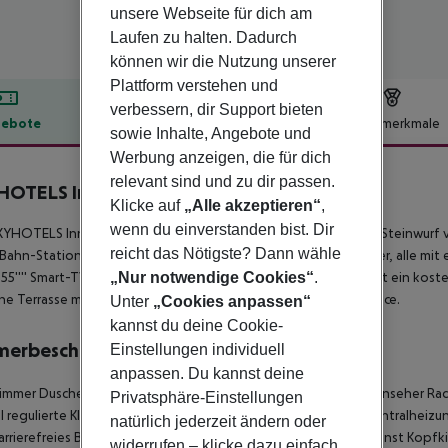
unsere Webseite für dich am
Laufen zu halten. Dadurch
können wir die Nutzung unserer
Plattform verstehen und
verbessern, dir Support bieten
ebote
Hotelbeschreibung
Hotelmerkmale
sowie Inhalte, Angebote und
lbeschreibung
Werbung anzeigen, die für dich
relevant sind und zu dir passen.
OTELS InnStyle Milano
Klicke auf
„Alle akzeptieren“
,
4
wenn du einverstanden bist. Dir
YHOTELS InnStyle Milano ist ein neues 4**** Hotel, nur einen Steinwurf
reicht das Nötigste? Dann wähle
Bahn-Station M1 Porta Venezia entfernt. Die modernen Zimmer, alle mit e
55'''' Smart-TV, superschnellem WLAN, Safe und Minibar. Es gibt ein ko
„Nur notwendige Cookies“
.
ne Terrasse mit einer Honesty-Bar sowie einen Coworking-Space.
Unter
„Cookies anpassen“
kannst du deine Cookie-
merbeschreibung
Einstellungen individuell
anpassen. Du kannst deine
immer
Dusche
Badewanne
Haartrockner
Direktwahltelefon
Fernseher
Rad
Privatsphäre-Einstellungen
l regulierte Klimaanlage
Individuell regulierbare Klimaanlage
Zentralheizu
natürlich jederzeit ändern oder
rrierefreies Badezimmer: nein
WLAN-Internetzugang
Weckdienst
Kopfki
widerrufen – klicke dazu einfach