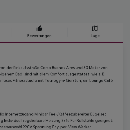
Bewertungen
Lage
 von der Einkaufsstraße Corso Buenos Aires und 50 Meter von
igenem Bad, sind mit allem Komfort ausgestattet, wie z. B.
stenloses Fitnessstudio mit Tecnogym-Geräten, ein Lounge Café
io
Internetzugang
Minibar
Tee-/Kaffeezubereiter
Bügelset
ng
Individuell regulierbare Heizung
Safe
Für Rollstühle geeignet:
ssenauswahl
220V Spannung
Pay-per-View
Wecker