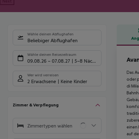
Next
Wähle deinen Abflughafen
Ang
Beliebiger Abflughafen
Hote
Wähle deinen Reisezeitraum
Avan
09.08.26
–
07.08.27
5-8 Nächte
Das Av
Wer wird verreisen
oder p
2 Erwachsene
Keine Kinder
di Mil
Bahnhö
Gebäud
Zimmer & Verpflegung
komfor
tradit
zubere
Zimmertypen wählen
einen 
auf de