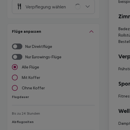
beispi
Verpflegung wählen
Zim
Badezi
Flüge anpassen
Rollst
Bestel
Nur Direktflüge
Ver
Nur Eurowings-Flüge
Alle Flüge
Frühst
Mit Koffer
Spor
Ohne Koffer
Fitnes
Flugdauer
Flugdauer
Well
Bis zu 24 Stunden
Abflugzeiten
Abflugzeiten
Dampf