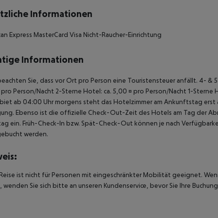
tzliche Informationen
an Express MasterCard Visa Nicht-Raucher-Einrichtung
tige Informationen
beachten Sie, dass vor Ort pro Person eine Touristensteuer anfällt. 4- & 
 pro Person/Nacht 2-Sterne Hotel: ca. 5,00 ¤ pro Person/Nacht 1-Sterne 
biet ab 04:00 Uhr morgens steht das Hotelzimmer am Ankunftstag erst ab
ung. Ebenso ist die offizielle Check-Out-Zeit des Hotels am Tag der Abre
ag ein. Früh-Check-In bzw. Spät-Check-Out können je nach Verfügbarkei
gebucht werden.
eis:
Reise ist nicht für Personen mit eingeschränkter Mobilität geeignet. We
 wenden Sie sich bitte an unseren Kundenservice, bevor Sie Ihre Buchung