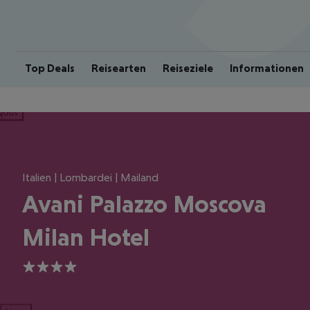
Top Deals
Reisearten
Reiseziele
Informationen
ious
Italien | Lombardei | Mailand
Avani Palazzo Moscova
Milan Hotel
4