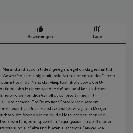
Bewertungen
Lage
 Mailand und ist somit ideal gelegen, egal ob du geschäftlich
nd Geschäfte, und einige kulturelle Attraktionen wie der Duomo
ßerdem ist es in der Nähe des Hauptbahnhofs sowie der U-
befindet sich in einem wunderschönen neoklassizistischen
Inneren erwarten dich 65 hell dekorierte Zimmer mit
e Hotelterrasse. Das Restaurant Forte Milano serviert
ationale Gerichte. Unser Frühstücksbuffet wird jeden Morgen
erichten. Am Abend kannst du die Hotelbar besuchen und
d Veranstaltungen im speziellen Tagungsraum, in der Bar oder
eranstaltung zur Seite und bieten zusätzliche Services wie