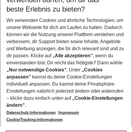
08.08.26
–
06.08.27
5-8 Nächte
beste Erlebnis zu bieten?
Wer wird verreisen
Wir verwenden Cookies und ähnliche Technologien, um
2 Erwachsene
Keine Kinder
unsere Webseite für dich am Laufen zu halten. Dadurch
können wir die Nutzung unserer Plattform verstehen und
Mehr Filter anzeigen
verbessern, dir Support bieten sowie Inhalte, Angebote
und Werbung anzeigen, die für dich relevant sind und zu
dir passen. Klicke auf
„Alle akzeptieren“
, wenn du
einverstanden bist. Dir reicht das Nötigste? Dann wähle
„Nur notwendige Cookies“
. Unter
„Cookies
anpassen“
kannst du deine Cookie-Einstellungen
Footer
Footer navigation
individuell anpassen. Du kannst deine Privatsphäre-
Über uns
Einstellungen natürlich jederzeit ändern oder widerrufen
AGB
– klicke dazu einfach unten auf
„Cookie-Einstellungen
Service & Hilfe
Bestpreisgarantie
ändern“
.
Datenschutz-Informationen
Impressum
Agenturbetreuung
Cookie-Einstellungen ändern
Folge uns
Barrierefreies Reisen
Cookie/Tracking-Informationen
Cookie-Richtlinie
Check-in
Datenschutz