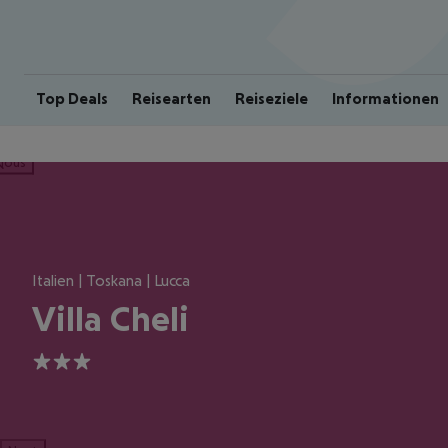
Top Deals
Reisearten
Reiseziele
Informationen
ious
Italien | Toskana | Lucca
Villa Cheli
3