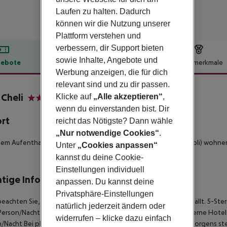
Laufen zu halten. Dadurch
können wir die Nutzung unserer
Plattform verstehen und
verbessern, dir Support bieten
sowie Inhalte, Angebote und
ebote
Hotelbeschreibung
Hotelmerkmale
Werbung anzeigen, die für dich
lbeschreibung
relevant sind und zu dir passen.
 Cheli
Klicke auf
„Alle akzeptieren“
,
3
wenn du einverstanden bist. Dir
ort
reicht das Nötigste? Dann wähle
„Nur notwendige Cookies“
.
nem Aufenthalt im Hotel Villa Cheli in Lucca (San Lorenzo a Vaccoli) wohn
Unter
„Cookies anpassen“
kannst du deine Cookie-
Einstellungen individuell
tige Informationen
anpassen. Du kannst deine
Privatsphäre-Einstellungen
beachten Sie, dass vor Ort pro Person eine Touristensteuer anfällt. 5-Ste
natürlich jederzeit ändern oder
Person/Nacht 3-Sterne Hotel: ca. 2,50 ¤ pro Person/Nacht 2-Sterne Hotel: 
widerrufen – klicke dazu einfach
/Nacht Bei planmäßiger Ankunft im Zielgebiet ab 04:00 Uhr morgens ste