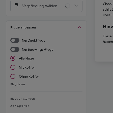
Check-
Verpflegung wählen
schlie
über u
Hinw
Flüge anpassen
Diese 
Nur Direktflüge
haben,
Nur Eurowings-Flüge
Alle Flüge
Mit Koffer
Ohne Koffer
Flugdauer
Flugdauer
Bis zu 24 Stunden
Abflugzeiten
Abflugzeiten