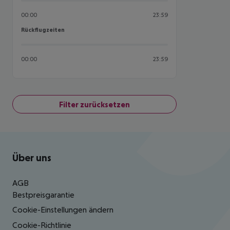
00:00
23:59
Rückflugzeiten
Rückflugzeiten
00:00
23:59
Filter zurücksetzen
Footer
Footer navigation
Über uns
AGB
Bestpreisgarantie
Cookie-Einstellungen ändern
Cookie-Richtlinie