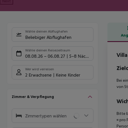
Next
Wähle deinen Abflughafen
Ang
Beliebiger Abflughafen
Hote
Wähle deinen Reisezeitraum
Villa
08.08.26
–
06.08.27
5-8 Nächte
Ziel
Wer wird verreisen
2 Erwachsene
Keine Kinder
Bei ei
von St
Zimmer & Verpflegung
Wich
Bitte 
Zimmertypen wählen
¤ pro 
Person