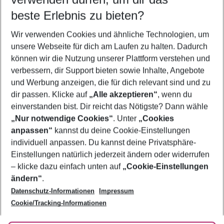
08.08.26
–
06.08.27
5-8 Nächte
beste Erlebnis zu bieten?
Wer wird verreisen
Wir verwenden Cookies und ähnliche Technologien, um
2 Erwachsene
Keine Kinder
unsere Webseite für dich am Laufen zu halten. Dadurch
können wir die Nutzung unserer Plattform verstehen und
Mehr Filter anzeigen
verbessern, dir Support bieten sowie Inhalte, Angebote
und Werbung anzeigen, die für dich relevant sind und zu
dir passen. Klicke auf
„Alle akzeptieren“
, wenn du
einverstanden bist. Dir reicht das Nötigste? Dann wähle
„Nur notwendige Cookies“
. Unter
„Cookies
anpassen“
kannst du deine Cookie-Einstellungen
Footer
Footer navigation
individuell anpassen. Du kannst deine Privatsphäre-
Über uns
Einstellungen natürlich jederzeit ändern oder widerrufen
AGB
– klicke dazu einfach unten auf
„Cookie-Einstellungen
Service & Hilfe
Bestpreisgarantie
ändern“
.
Datenschutz-Informationen
Impressum
Agenturbetreuung
Cookie-Einstellungen ändern
Folge uns
Barrierefreies Reisen
Cookie/Tracking-Informationen
Cookie-Richtlinie
Check-in
Datenschutz