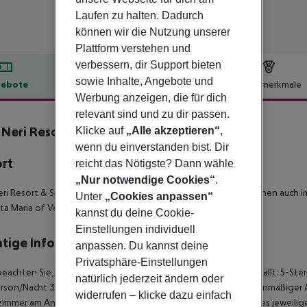
Laufen zu halten. Dadurch
können wir die Nutzung unserer
Plattform verstehen und
verbessern, dir Support bieten
sowie Inhalte, Angebote und
ebote
Hotelbeschreibung
Hotelmerkmale
Werbung anzeigen, die für dich
lbeschreibung
relevant sind und zu dir passen.
a Neri Resort & Spa
Klicke auf
„Alle akzeptieren“
,
5
wenn du einverstanden bist. Dir
ort
reicht das Nötigste? Dann wähle
„Nur notwendige Cookies“
.
Neri Resort & Spa liegt nicht nur mitten in Linguaglossa, Sie wohnen auch 
Unter
„Cookies anpassen“
ta Maria of Vena ganz einfach
kannst du deine Cookie-
Einstellungen individuell
tige Informationen
anpassen. Du kannst deine
Privatsphäre-Einstellungen
beachten Sie, dass vor Ort pro Person eine Touristensteuer anfällt. 5-Ster
natürlich jederzeit ändern oder
rson/Nacht 3-Sterne Hotel: ca. 1,50 ¤ pro Person/Nacht Bei planmäßiger
widerrufen – klicke dazu einfach
immer am Ankunftstag erst ab der offiziellen Check-In-Zeit des jeweilig