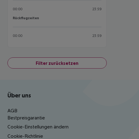
00:00
23:59
Rückflugzeiten
Rückflugzeiten
00:00
23:59
Filter zurücksetzen
Footer
Footer navigation
Über uns
AGB
Bestpreisgarantie
Cookie-Einstellungen ändern
Cookie-Richtlinie