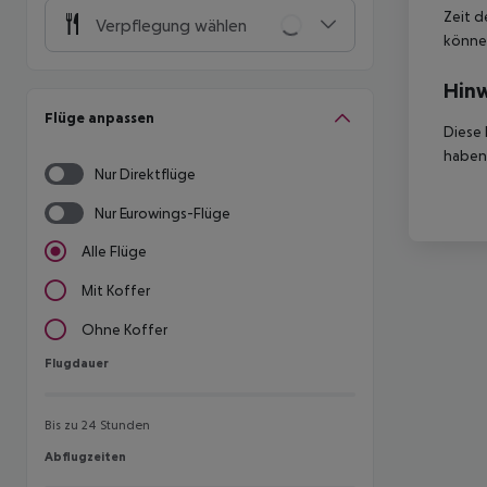
Zeit d
Verpflegung wählen
können
Hinw
Flüge anpassen
Diese 
haben,
Nur Direktflüge
Nur Eurowings-Flüge
Alle Flüge
Mit Koffer
Ohne Koffer
Flugdauer
Flugdauer
Bis zu 24 Stunden
Abflugzeiten
Abflugzeiten