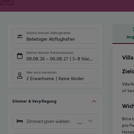
Next
Wähle deinen Abflughafen
Ang
Beliebiger Abflughafen
Hote
Wähle deinen Reisezeitraum
Vill
08.08.26
–
06.08.27
5-8 Nächte
Ziel
Wer wird verreisen
2 Erwachsene
Keine Kinder
Villa 
of San
Zimmer & Verpflegung
Wich
Bitte 
Zimmertypen wählen
pro Pe
Hotelz