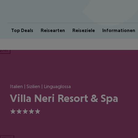
Top Deals
Reisearten
Reiseziele
Informationen
ious
Italien | Sizilien | Linguaglossa
Villa Neri Resort & Spa
5