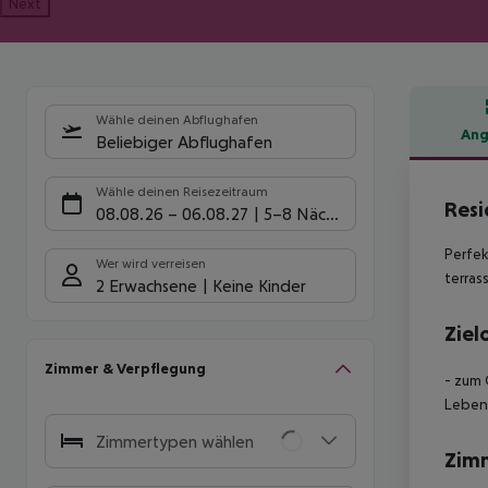
Next
Wähle deinen Abflughafen
Ang
Beliebiger Abflughafen
Hote
Wähle deinen Reisezeitraum
Resi
08.08.26
–
06.08.27
5-8 Nächte
Perfek
Wer wird verreisen
terras
2 Erwachsene
Keine Kinder
Ziel
Zimmer & Verpflegung
- zum 
Lebens
Zimmertypen wählen
Zim