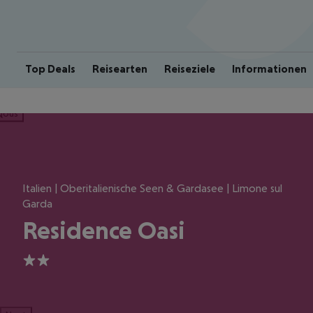
Top Deals
Reisearten
Reiseziele
Informationen
ious
Italien | Oberitalienische Seen & Gardasee | Limone sul
Garda
Residence Oasi
2