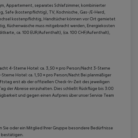
qm, Appartement, separates Schlafzimmer, kombinierter
 Safe (kostenpflichtig), TV, Kochnische, Gas-/E-Herd,
echsel kostenpflichtig, Handtücher können vor Ort gemietet
chtig, Küchenwäsche muss mitgebracht werden, Energiekosten
ditkarte, ca. 100 EUR/Aufenthalt), (ca. 100 CHF/Aufenthalt),
 akzeptieren
/Nacht 4-Sterne Hotel: ca. 3,50 ¤ pro Person/Nacht 3-Sterne
1-Sterne Hotel: ca. 1,50 ¤ pro Person/Nacht Bei planmäßiger
tag erst ab der offiziellen Check-In-Zeit des jeweiligen
ag der Abreise einzuhalten. Dies schließt Rückflüge bis 3:00
gbarkeit und gegen einen Aufpreis über unser Service Team
nn Sie oder ein Mitglied Ihrer Gruppe besondere Bedürfnisse
 bestätigen.