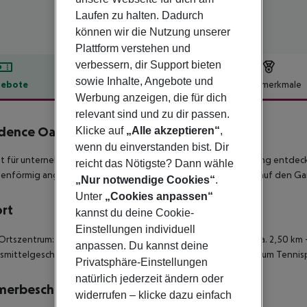
Laufen zu halten. Dadurch
können wir die Nutzung unserer
Plattform verstehen und
verbessern, dir Support bieten
sowie Inhalte, Angebote und
ebote
Hotelbeschreibung
Hotelmerkmale
Werbung anzeigen, die für dich
lbeschreibung
relevant sind und zu dir passen.
dence Oasi
Klicke auf
„Alle akzeptieren“
,
2
wenn du einverstanden bist. Dir
t für unternehmungslustige Familien und alle, die die Umgebung entde
reicht das Nötigste? Dann wähle
senförmig angelegten Reihenhäuser einen wunderbaren Blick auf den Ga
„Nur notwendige Cookies“
.
Unter
„Cookies anpassen“
ort
kannst du deine Cookie-
Einstellungen individuell
Ortszentrum: ca. 2,50 km - zum Strand: ca. 2,50 km - zum See: ca. 2,50 km
anpassen. Du kannst deine
mittelgeschäft: ca. 2,50 km - zum Fahrradverleih: ca. 500 m - zum Tennispla
Privatsphäre-Einstellungen
natürlich jederzeit ändern oder
merbeschreibung
widerrufen – klicke dazu einfach