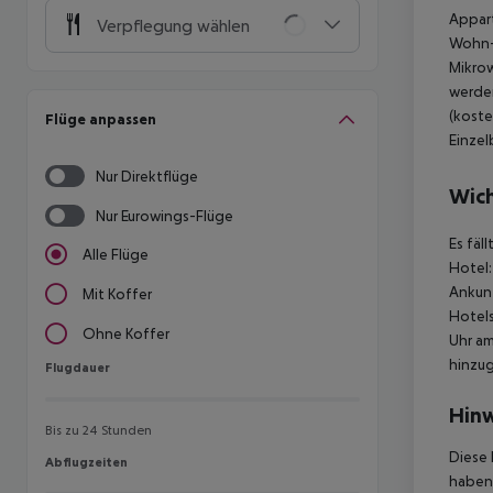
Appart
Verpflegung wählen
Wohn-/
Mikrow
werden
(koste
Flüge anpassen
Einzel
Nur Direktflüge
Wich
Nur Eurowings-Flüge
Es fäl
Alle Flüge
Hotel:
Ankunf
Mit Koffer
Hotels
Ohne Koffer
Uhr am
hinzu
Flugdauer
Flugdauer
Hinw
Bis zu 24 Stunden
Diese 
Abflugzeiten
Abflugzeiten
haben,