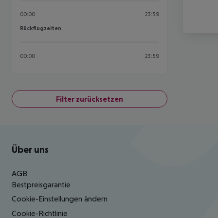
00:00
23:59
Rückflugzeiten
Rückflugzeiten
00:00
23:59
Filter zurücksetzen
Footer
Footer navigation
Über uns
AGB
Bestpreisgarantie
Cookie-Einstellungen ändern
Cookie-Richtlinie