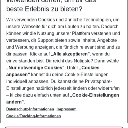
11.08.26
–
09.08.27
5-8 Nächte
beste Erlebnis zu bieten?
Wer wird verreisen
Wir verwenden Cookies und ähnliche Technologien, um
2 Erwachsene
Keine Kinder
unsere Webseite für dich am Laufen zu halten. Dadurch
können wir die Nutzung unserer Plattform verstehen und
Mehr Filter anzeigen
verbessern, dir Support bieten sowie Inhalte, Angebote
und Werbung anzeigen, die für dich relevant sind und zu
dir passen. Klicke auf
„Alle akzeptieren“
, wenn du
einverstanden bist. Dir reicht das Nötigste? Dann wähle
„Nur notwendige Cookies“
. Unter
„Cookies
anpassen“
kannst du deine Cookie-Einstellungen
Footer
Footer navigation
individuell anpassen. Du kannst deine Privatsphäre-
Über uns
Einstellungen natürlich jederzeit ändern oder widerrufen
AGB
– klicke dazu einfach unten auf
„Cookie-Einstellungen
Service & Hilfe
Bestpreisgarantie
ändern“
.
Datenschutz-Informationen
Impressum
Agenturbetreuung
Cookie-Einstellungen ändern
Folge uns
Barrierefreies Reisen
Cookie/Tracking-Informationen
Cookie-Richtlinie
Check-in
Datenschutz