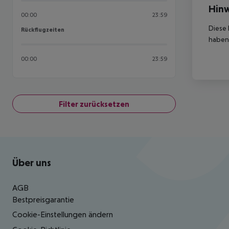
Hinw
00:00
23:59
Diese 
Rückflugzeiten
Rückflugzeiten
haben,
00:00
23:59
Filter zurücksetzen
Footer
Footer navigation
Über uns
AGB
Bestpreisgarantie
Cookie-Einstellungen ändern