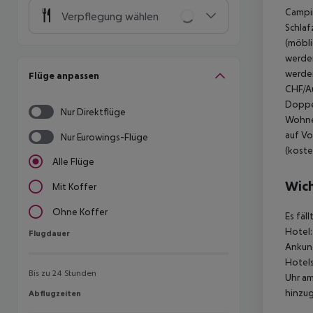
Campin
Verpflegung wählen
Schlaf
(möbli
werden
werden
Flüge anpassen
CHF/Au
Doppel
Nur Direktflüge
Wohnei
auf Vo
Nur Eurowings-Flüge
(koste
Alle Flüge
Wich
Mit Koffer
Ohne Koffer
Es fäl
Hotel:
Flugdauer
Flugdauer
Ankunf
Hotels
Bis zu 24 Stunden
Uhr am
hinzu
Abflugzeiten
Abflugzeiten