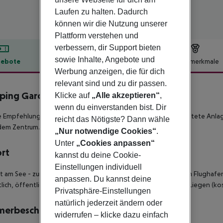
Laufen zu halten. Dadurch
können wir die Nutzung unserer
Plattform verstehen und
verbessern, dir Support bieten
sowie Inhalte, Angebote und
ebote
Hotelbeschreibung
Hotelmerkmale
Werbung anzeigen, die für dich
lbeschreibung
relevant sind und zu dir passen.
ping Garda
Klicke auf
„Alle akzeptieren“
,
4
wenn du einverstanden bist. Dir
 Empfehlung für Familien und Ruhesuchende! Die schön gestaltete Anlag
reicht das Nötigste? Dann wähle
dem Zentrum.
„Nur notwendige Cookies“
.
Unter
„Cookies anpassen“
ort
kannst du deine Cookie-
Einstellungen individuell
kt am See - zum Ortszentrum: Limone sul Garda, ca. 500 m - zum Flughafen: 
anpassen. Du kannst deine
lich, öffentliche Strandbar, Sonnenschirme (kostenpflichtig), Liegen (ko
Privatsphäre-Einstellungen
natürlich jederzeit ändern oder
merbeschreibung
widerrufen – klicke dazu einfach