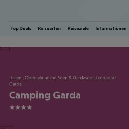
Top Deals
Reisearten
Reiseziele
Informationen
ious
Italien | Oberitalienische Seen & Gardasee | Limone sul
Garda
Camping Garda
4