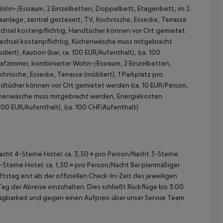
Wohn-/Essraum, 2 Einzelbetten, Doppelbett, Etagenbett, im 2.
anlage, zentral gesteuert, TV, Kochnische, Essecke, Terrasse
echsel kostenpflichtig, Handtücher können vor Ort gemietet
wechsel kostenpflichtig, Küchenwäsche muss mitgebracht
ert), Kaution (bar, ca. 100 EUR/Aufenthalt), (ca. 100
afzimmer, kombinierter Wohn-/Essraum, 2 Einzelbetten,
hnische, Essecke, Terrasse (möbliert), 1 Parkplatz pro
 akzeptieren
dtücher können vor Ort gemietet werden (ca. 10 EUR/Person,
üchenwäsche muss mitgebracht werden, Energiekosten
. 100 EUR/Aufenthalt), (ca. 100 CHF/Aufenthalt)
/Nacht 4-Sterne Hotel: ca. 3,50 ¤ pro Person/Nacht 3-Sterne
1-Sterne Hotel: ca. 1,50 ¤ pro Person/Nacht Bei planmäßiger
tag erst ab der offiziellen Check-In-Zeit des jeweiligen
ag der Abreise einzuhalten. Dies schließt Rückflüge bis 3:00
gbarkeit und gegen einen Aufpreis über unser Service Team