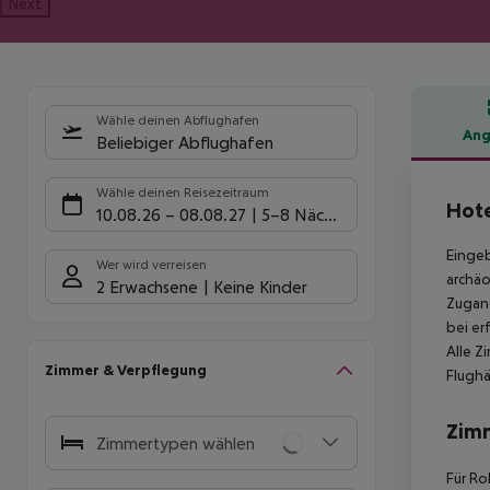
Next
Wähle deinen Abflughafen
Ang
Beliebiger Abflughafen
Hote
Wähle deinen Reisezeitraum
Hote
10.08.26
–
08.08.27
5-8 Nächte
Eingeb
Wer wird verreisen
archäo
2 Erwachsene
Keine Kinder
Zugang
bei er
Alle Z
Zimmer & Verpflegung
Flughä
Zim
Zimmertypen wählen
Für Ro