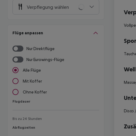
Verpflegung wählen
Ver
Vollp
Flüge anpassen
Spor
Nur Direktflüge
Tauche
Nur Eurowings-Flüge
Well
Alle Flüge
Mit Koffer
Massa
Ohne Koffer
Unte
Flugdauer
Flugdauer
Disco 
Bis zu 24 Stunden
Zusä
Abflugzeiten
Abflugzeiten