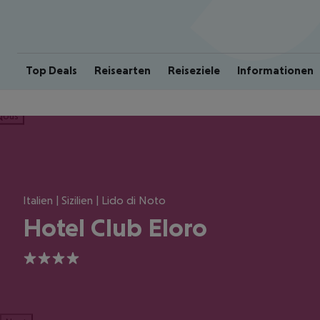
Top Deals
Reisearten
Reiseziele
Informationen
ious
Italien | Sizilien | Lido di Noto
Hotel Club Eloro
4