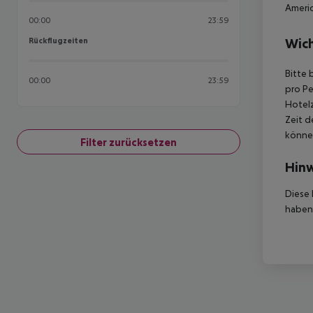
Americ
00:00
23:59
Rückflugzeiten
Wich
Rückflugzeiten
Bitte 
00:00
23:59
pro Pe
Hotelz
Zeit d
können
Filter zurücksetzen
Hinw
Diese 
haben,