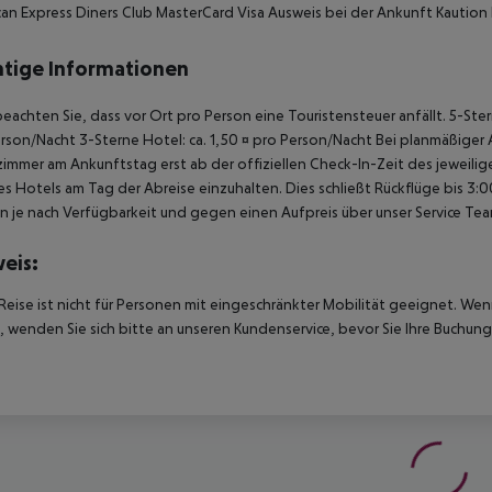
an Express Diners Club MasterCard Visa Ausweis bei der Ankunft Kaution 
tige Informationen
beachten Sie, dass vor Ort pro Person eine Touristensteuer anfällt. 5-Ster
rson/Nacht 3-Sterne Hotel: ca. 1,50 ¤ pro Person/Nacht Bei planmäßiger
immer am Ankunftstag erst ab der offiziellen Check-In-Zeit des jeweilig
es Hotels am Tag der Abreise einzuhalten. Dies schließt Rückflüge bis 3
 je nach Verfügbarkeit und gegen einen Aufpreis über unser Service T
eis:
Reise ist nicht für Personen mit eingeschränkter Mobilität geeignet. We
 wenden Sie sich bitte an unseren Kundenservice, bevor Sie Ihre Buchung