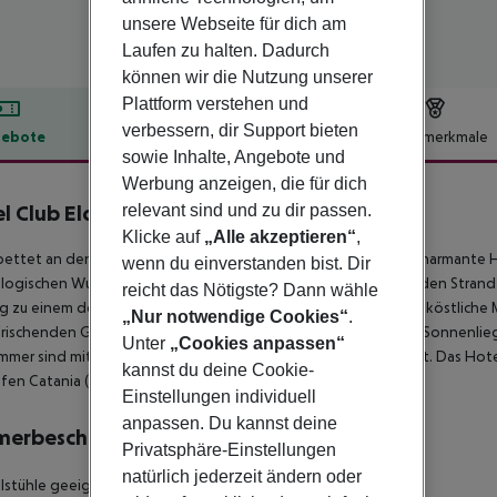
unsere Webseite für dich am
Laufen zu halten. Dadurch
können wir die Nutzung unserer
Plattform verstehen und
verbessern, dir Support bieten
ebote
Hotelbeschreibung
Hotelmerkmale
sowie Inhalte, Angebote und
lbeschreibung
Werbung anzeigen, die für dich
l Club Eloro
relevant sind und zu dir passen.
4
Klicke auf
„Alle akzeptieren“
,
ettet an den Sandstränden von Noto Marina, bietet dieses charmante H
wenn du einverstanden bist. Dir
logischen Wunder Siziliens. Genieße malerische Ausblicke auf den Stran
reicht das Nötigste? Dann wähle
 zu einem der schönsten Küstenabschnitte Siziliens. Genieße köstliche
„Nur notwendige Cookies“
.
frischenden Getränken an der Bar. Das Hotel bietet außerdem Sonnenlie
Unter
„Cookies anpassen“
immer sind mit den wichtigsten Annehmlichkeiten ausgestattet. Das Hote
kannst du deine Cookie-
fen Catania (88 km) und Comiso (78 km) aus erreichbar.
Einstellungen individuell
anpassen. Du kannst deine
merbeschreibung
Privatsphäre-Einstellungen
natürlich jederzeit ändern oder
llstühle geeignet: nein Raucherzimmer: nein