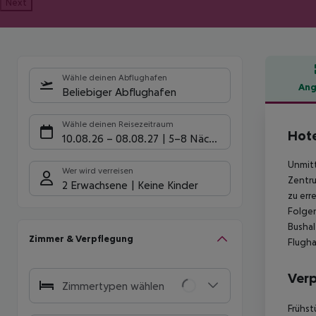
Next
Wähle deinen Abflughafen
Ang
Beliebiger Abflughafen
Hote
Wähle deinen Reisezeitraum
Hote
10.08.26
–
08.08.27
5-8 Nächte
Unmitt
Wer wird verreisen
Zentru
2 Erwachsene
Keine Kinder
zu err
Folgen
Bushal
Zimmer & Verpflegung
Flugha
Ver
Zimmertypen wählen
Frühst