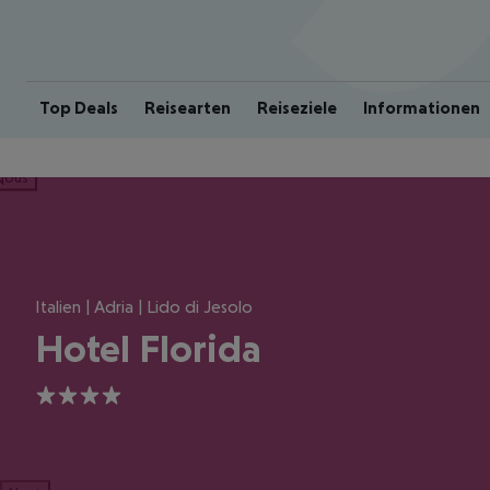
Top Deals
Reisearten
Reiseziele
Informationen
ious
Italien | Adria | Lido di Jesolo
Hotel Florida
4