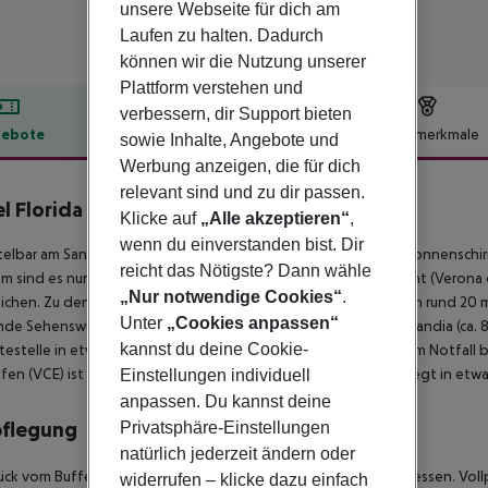
unsere Webseite für dich am
Laufen zu halten. Dadurch
können wir die Nutzung unserer
Plattform verstehen und
verbessern, dir Support bieten
ebote
Hotelbeschreibung
Hotelmerkmale
sowie Inhalte, Angebote und
Werbung anzeigen, die für dich
lbeschreibung
relevant sind und zu dir passen.
l Florida
Klicke auf
„Alle akzeptieren“
,
4
wenn du einverstanden bist. Dir
elbar am Sandstrand liegt das Hotel Florida. Am Strand sind Sonnenschi
reicht das Nötigste? Dann wähle
m sind es nur ca. 100 m. Die Stadt Venezia ist ca. 40 km entfernt (Verona c
„Nur notwendige Cookies“
.
eichen. Zu den nächsten Bars und Restaurants gelangt man nach rund 20 
Unter
„Cookies anpassen“
de Sehenswürdigkeiten sind vom Hotel aus erreichbar: Acqualandia (ca. 8 
kannst du deine Cookie-
testelle in etwa 200 m Entfernung. Zur ärztlichen Versorgung im Notfall 
fen (VCE) ist ca. 55 km entfernt. Ein weiterer Flughafen (TSF) liegt in et
Einstellungen individuell
anpassen. Du kannst deine
pflegung
Privatsphäre-Einstellungen
natürlich jederzeit ändern oder
ück vom Buffet. Halbpension beinhaltet Frühstück und Abendessen. Voll
widerrufen – klicke dazu einfach