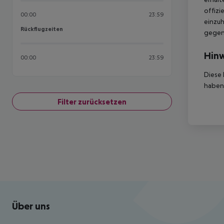
offizi
00:00
23:59
einzuh
Rückflugzeiten
Rückflugzeiten
gegen 
Hinw
00:00
23:59
Diese 
haben,
Filter zurücksetzen
Footer
Footer navigation
Über uns