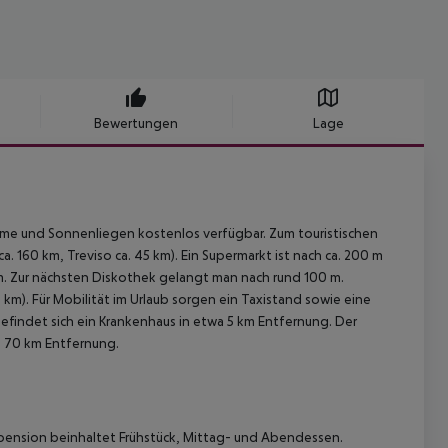
Bewertungen
Lage
rme und Sonnenliegen kostenlos verfügbar. Zum touristischen
a. 160 km, Treviso ca. 45 km). Ein Supermarkt ist nach ca. 200 m
m. Zur nächsten Diskothek gelangt man nach rund 100 m.
km). Für Mobilität im Urlaub sorgen ein Taxistand sowie eine
befindet sich ein Krankenhaus in etwa 5 km Entfernung. Der
wa 70 km Entfernung.
pension beinhaltet Frühstück, Mittag- und Abendessen.