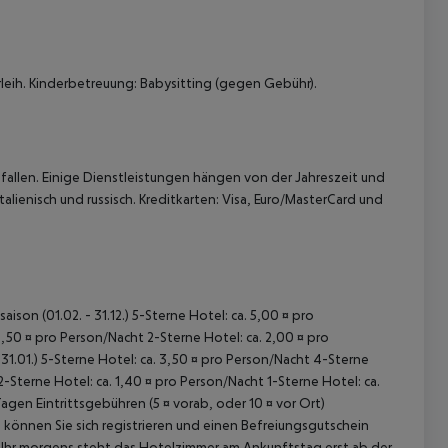
leih. Kinderbetreuung: Babysitting (gegen Gebühr).
allen. Einige Dienstleistungen hängen von der Jahreszeit und
 akzeptieren
alienisch und russisch. Kreditkarten: Visa, Euro/MasterCard und
ison (01.02. - 31.12.) 5-Sterne Hotel: ca. 5,00 ¤ pro
,50 ¤ pro Person/Nacht 2-Sterne Hotel: ca. 2,00 ¤ pro
31.01.) 5-Sterne Hotel: ca. 3,50 ¤ pro Person/Nacht 4-Sterne
2-Sterne Hotel: ca. 1,40 ¤ pro Person/Nacht 1-Sterne Hotel: ca.
n Eintrittsgebühren (5 ¤ vorab, oder 10 ¤ vor Ort)
k können Sie sich registrieren und einen Befreiungsgutschein
0 Uhr morgens steht das Hotelzimmer am Ankunftstag erst ab der