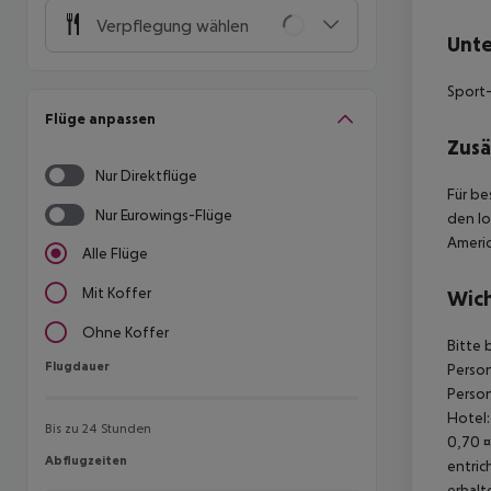
Verpflegung wählen
Unte
Sport-
Flüge anpassen
Zusä
Nur Direktflüge
Für be
Nur Eurowings-Flüge
den lo
Americ
Alle Flüge
Mit Koffer
Wich
Ohne Koffer
Bitte 
Flugdauer
Flugdauer
Person
Person
Hotel:
Bis zu 24 Stunden
0,70 ¤
Abflugzeiten
Abflugzeiten
entric
erhalt