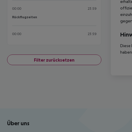
erhalt
offizi
00:00
23:59
einzuh
Rückflugzeiten
Rückflugzeiten
gegen 
Hinw
00:00
23:59
Diese 
haben,
Filter zurücksetzen
Footer
Footer navigation
Über uns