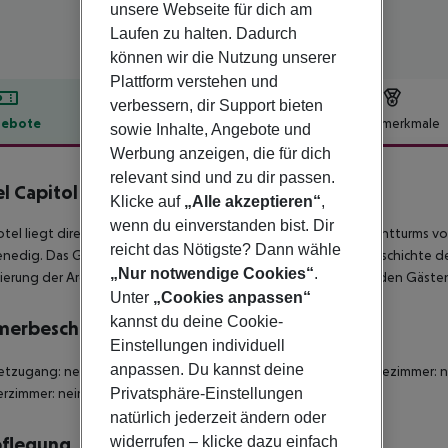
unsere Webseite für dich am
Laufen zu halten. Dadurch
können wir die Nutzung unserer
Plattform verstehen und
verbessern, dir Support bieten
ebote
Hotelbeschreibung
Hotelmerkmale
sowie Inhalte, Angebote und
Werbung anzeigen, die für dich
lbeschreibung
relevant sind und zu dir passen.
l Capitol
Klicke auf
„Alle akzeptieren“
,
4
wenn du einverstanden bist. Dir
tel liegt direkt am Meer, in der Nähe des eindrucksvollen Leuchtturms v
reicht das Nötigste? Dann wähle
nedig. Das Gebäude ist Teil der touristischen Entwicklungsgeschichte d
„Nur notwendige Cookies“
.
erung der Architektur des Hotels aus den 60er Jahren bietet den Gästen 
Unter
„Cookies anpassen“
kannst du deine Cookie-
merbeschreibung
Einstellungen individuell
anpassen. Du kannst deine
etzugang: nein Für Rollstühle geeignet: nein Barrierefreies Badezimmer
Privatsphäre-Einstellungen
rzimmer: nein Zimmergröße (m²): 30
natürlich jederzeit ändern oder
widerrufen – klicke dazu einfach
pflegung