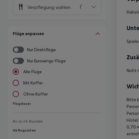
Verpflegung wählen
Frühst
Unte
Flüge anpassen
Spiele
Nur Direktflüge
Zusä
Nur Eurowings-Flüge
Nicht-
Alle Flüge
Mit Koffer
Wich
Ohne Koffer
Bitte 
Flugdauer
Flugdauer
Person
Person
Hotel:
Bis zu 24 Stunden
0,70 ¤
Abflugzeiten
Abflugzeiten
entric