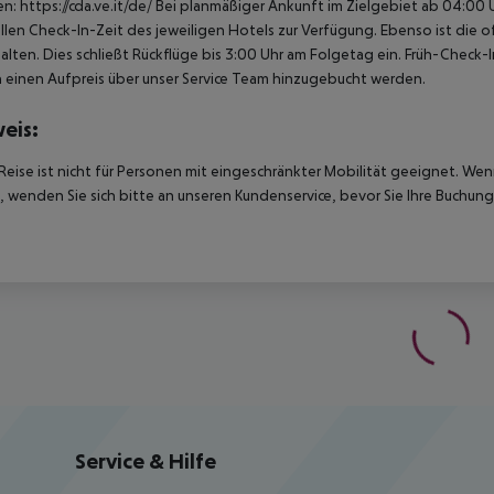
en: https://cda.ve.it/de/ Bei planmäßiger Ankunft im Zielgebiet ab 04:0
ellen Check-In-Zeit des jeweiligen Hotels zur Verfügung. Ebenso ist die 
alten. Dies schließt Rückflüge bis 3:00 Uhr am Folgetag ein. Früh-Chec
einen Aufpreis über unser Service Team hinzugebucht werden.
eis:
Reise ist nicht für Personen mit eingeschränkter Mobilität geeignet. We
 wenden Sie sich bitte an unseren Kundenservice, bevor Sie Ihre Buchung
Service & Hilfe