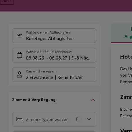
Next
Wähle deinen Abflughafen
Ang
Beliebiger Abflughafen
Hote
Wähle deinen Reisezeitraum
Hote
08.08.26
–
06.08.27
5-8 Nächte
Das Ho
Wer wird verreisen
von Ve
2 Erwachsene
Keine Kinder
Renovi
Zim
Zimmer & Verpflegung
Intern
Rauche
Zimmertypen wählen
Ver