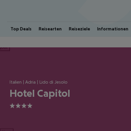
Top Deals
Reisearten
Reiseziele
Informationen
ious
Italien | Adria | Lido di Jesolo
Hotel Capitol
4