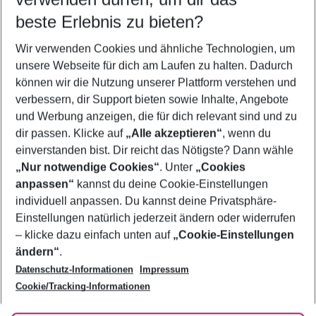
12.08.26
–
10.08.27
5-8 Nächte
beste Erlebnis zu bieten?
Wer wird verreisen
Wir verwenden Cookies und ähnliche Technologien, um
2 Erwachsene
Keine Kinder
unsere Webseite für dich am Laufen zu halten. Dadurch
können wir die Nutzung unserer Plattform verstehen und
Mehr Filter anzeigen
verbessern, dir Support bieten sowie Inhalte, Angebote
und Werbung anzeigen, die für dich relevant sind und zu
dir passen. Klicke auf
„Alle akzeptieren“
, wenn du
einverstanden bist. Dir reicht das Nötigste? Dann wähle
„Nur notwendige Cookies“
. Unter
„Cookies
anpassen“
kannst du deine Cookie-Einstellungen
Footer
Footer navigation
individuell anpassen. Du kannst deine Privatsphäre-
Über uns
Einstellungen natürlich jederzeit ändern oder widerrufen
AGB
– klicke dazu einfach unten auf
„Cookie-Einstellungen
Service & Hilfe
Bestpreisgarantie
ändern“
.
Datenschutz-Informationen
Impressum
Agenturbetreuung
Cookie-Einstellungen ändern
Folge uns
Barrierefreies Reisen
Cookie/Tracking-Informationen
Cookie-Richtlinie
Check-in
Datenschutz