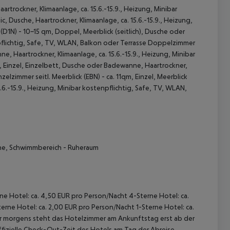
rockner, Klimaanlage, ca. 15.6.-15.9., Heizung, Minibar
 Dusche, Haartrockner, Klimaanlage, ca. 15.6.-15.9., Heizung,
(D1N) - 10-15 qm, Doppel, Meerblick (seitlich), Dusche oder
npflichtig, Safe, TV, WLAN, Balkon oder Terrasse Doppelzimmer
, Haartrockner, Klimaanlage, ca. 15.6.-15.9., Heizung, Minibar
m, Einzel, Einzelbett, Dusche oder Badewanne, Haartrockner,
zelzimmer seitl. Meerblick (EBN) - ca. 11qm, Einzel, Meerblick
.6.-15.9., Heizung, Minibar kostenpflichtig, Safe, TV, WLAN,
 akzeptieren
sche, Schwimmbereich - Ruheraum
rne Hotel: ca. 4,50 EUR pro Person/Nacht 4-Sterne Hotel: ca.
rne Hotel: ca. 2,00 EUR pro Person/Nacht 1-Sterne Hotel: ca.
hr morgens steht das Hotelzimmer am Ankunftstag erst ab der
offizielle Check-Out-Zeit des Hotels am Tag der Abreise