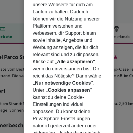
unsere Webseite für dich am
Laufen zu halten. Dadurch
können wir die Nutzung unserer
Plattform verstehen und
verbessern, dir Support bieten
ebote
Hotelbeschreibung
Hotelmerkmale
sowie Inhalte, Angebote und
lbeschreibung
Werbung anzeigen, die für dich
relevant sind und zu dir passen.
l Parco Smeraldo Terme & Residence
Klicke auf
„Alle akzeptieren“
,
4
wenn du einverstanden bist. Dir
ste vom Besten für Ihren Ischia-Urlaub: Diese herrliche Erholungs-Oase l
reicht das Nötigste? Dann wähle
strand. Die wunderbare Wirkung des Thermalwassers erleben Sie z.B. im C
„Nur notwendige Cookies“
.
Unter
„Cookies anpassen“
ort
kannst du deine Cookie-
kt am Strand: Maronti-Strand - zum Ortszentrum: Sant Angelo, ca. 2,50 km 
Einstellungen individuell
lage, Sonnenschirme, Liegen, je nach Verfügbarkeit
anpassen. Du kannst deine
Privatsphäre-Einstellungen
merbeschreibung
natürlich jederzeit ändern oder
widerrufen – klicke dazu einfach