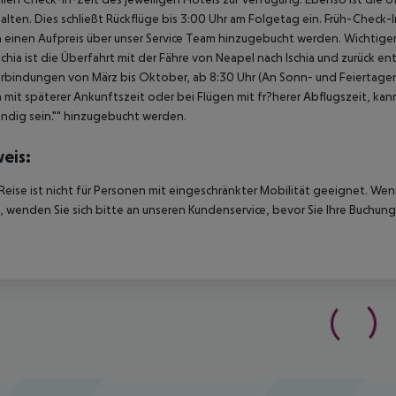
alten. Dies schließt Rückflüge bis 3:00 Uhr am Folgetag ein. Früh-Chec
einen Aufpreis über unser Service Team hinzugebucht werden. Wichtiger H
schia ist die Überfahrt mit der Fähre von Neapel nach Ischia und zurück 
rbindungen von März bis Oktober, ab 8:30 Uhr (An Sonn- und Feiertagen 
 mit späterer Ankunftszeit oder bei Flügen mit fr?herer Abflugszeit, kan
dig sein."" hinzugebucht werden.
eis:
Reise ist nicht für Personen mit eingeschränkter Mobilität geeignet. We
 wenden Sie sich bitte an unseren Kundenservice, bevor Sie Ihre Buchung