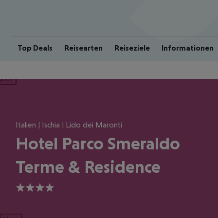
Top Deals
Reisearten
Reiseziele
Informationen
ious
Italien | Ischia | Lido dei Maronti
Hotel Parco Smeraldo
Terme & Residence
4