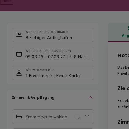
Next
Wähle deinen Abflughafen
Ang
Beliebiger Abflughafen
Hote
Wähle deinen Reisezeitraum
Hote
09.08.26
–
07.08.27
5-8 Nächte
Das Be
Wer wird verreisen
Privat
2 Erwachsene
Keine Kinder
Ziel
Zimmer & Verpflegung
- dire
zur An
Zimmertypen wählen
Zim