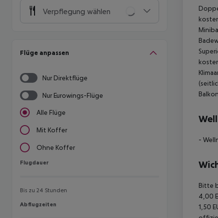
Doppel
Verpflegung wählen
kosten
Miniba
Badewa
Superi
Flüge anpassen
kosten
Klimaa
Nur Direktflüge
(seitl
Balko
Nur Eurowings-Flüge
Alle Flüge
Well
Mit Koffer
- Well
Ohne Koffer
Flugdauer
Wich
Flugdauer
Bitte 
Bis zu 24 Stunden
4,00 E
Abflugzeiten
Abflugzeiten
1,50 E
offizi