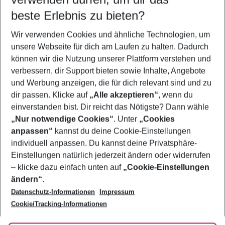
11.08.26
–
09.08.27
5-8 Nächte
beste Erlebnis zu bieten?
Wer wird verreisen
Wir verwenden Cookies und ähnliche Technologien, um
2 Erwachsene
Keine Kinder
unsere Webseite für dich am Laufen zu halten. Dadurch
können wir die Nutzung unserer Plattform verstehen und
Mehr Filter anzeigen
verbessern, dir Support bieten sowie Inhalte, Angebote
und Werbung anzeigen, die für dich relevant sind und zu
dir passen. Klicke auf
„Alle akzeptieren“
, wenn du
einverstanden bist. Dir reicht das Nötigste? Dann wähle
„Nur notwendige Cookies“
. Unter
„Cookies
anpassen“
kannst du deine Cookie-Einstellungen
Footer
Footer navigation
individuell anpassen. Du kannst deine Privatsphäre-
Über uns
Einstellungen natürlich jederzeit ändern oder widerrufen
AGB
– klicke dazu einfach unten auf
„Cookie-Einstellungen
Service & Hilfe
Bestpreisgarantie
ändern“
.
Datenschutz-Informationen
Impressum
Agenturbetreuung
Cookie-Einstellungen ändern
Folge uns
Barrierefreies Reisen
Cookie/Tracking-Informationen
Cookie-Richtlinie
Check-in
Datenschutz