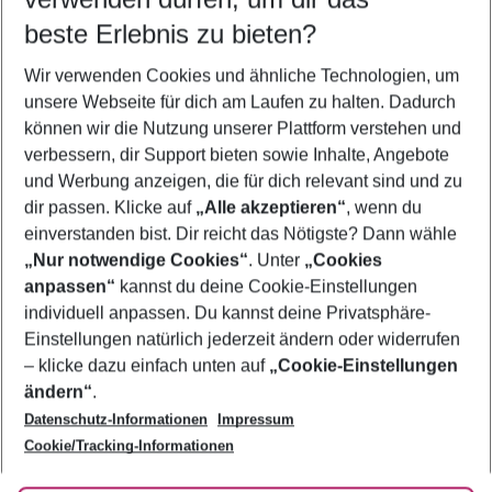
11.08.26
–
09.08.27
5-8 Nächte
beste Erlebnis zu bieten?
Wer wird verreisen
Wir verwenden Cookies und ähnliche Technologien, um
2 Erwachsene
Keine Kinder
unsere Webseite für dich am Laufen zu halten. Dadurch
können wir die Nutzung unserer Plattform verstehen und
Mehr Filter anzeigen
verbessern, dir Support bieten sowie Inhalte, Angebote
und Werbung anzeigen, die für dich relevant sind und zu
dir passen. Klicke auf
„Alle akzeptieren“
, wenn du
einverstanden bist. Dir reicht das Nötigste? Dann wähle
„Nur notwendige Cookies“
. Unter
„Cookies
anpassen“
kannst du deine Cookie-Einstellungen
Footer
Footer navigation
individuell anpassen. Du kannst deine Privatsphäre-
Über uns
Einstellungen natürlich jederzeit ändern oder widerrufen
AGB
– klicke dazu einfach unten auf
„Cookie-Einstellungen
Service & Hilfe
Bestpreisgarantie
ändern“
.
Datenschutz-Informationen
Impressum
Agenturbetreuung
Cookie-Einstellungen ändern
Folge uns
Barrierefreies Reisen
Cookie/Tracking-Informationen
Cookie-Richtlinie
Check-in
Datenschutz