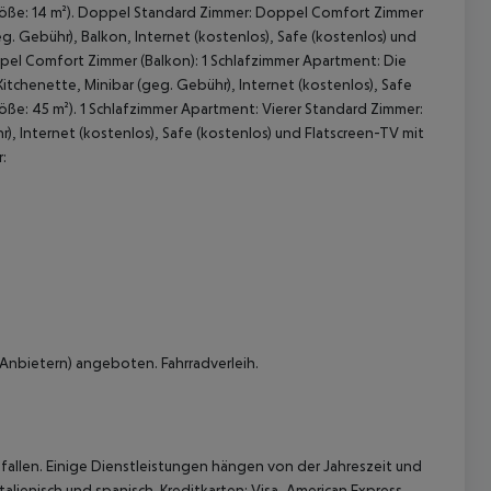
Größe: 14 m²). Doppel Standard Zimmer: Doppel Comfort Zimmer
g. Gebühr), Balkon, Internet (kostenlos), Safe (kostenlos) und
pel Comfort Zimmer (Balkon): 1 Schlafzimmer Apartment: Die
itchenette, Minibar (geg. Gebühr), Internet (kostenlos), Safe
ße: 45 m²). 1 Schlafzimmer Apartment: Vierer Standard Zimmer:
, Internet (kostenlos), Safe (kostenlos) und Flatscreen-TV mit
:
 akzeptieren
 Anbietern) angeboten. Fahrradverleih.
allen. Einige Dienstleistungen hängen von der Jahreszeit und
alienisch und spanisch. Kreditkarten: Visa, American Express