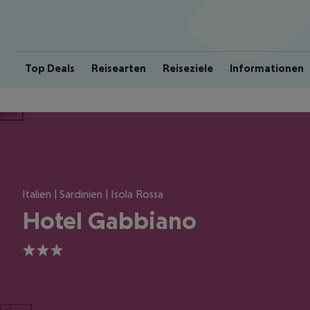
Top Deals
Reisearten
Reiseziele
Informationen
ious
Italien | Sardinien | Isola Rossa
Hotel Gabbiano
3