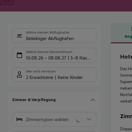
Next
Wähle deinen Abflughafen
Ang
Beliebiger Abflughafen
Hote
Wähle deinen Reisezeitraum
Hot
10.08.26
–
08.08.27
5-8 Nächte
Das Ho
Wer wird verreisen
Sonnen
2 Erwachsene
Keine Kinder
Superm
neben 
Notfal
Zimmer & Verpflegung
verkeh
Zim
Zimmertypen wählen
Doppel