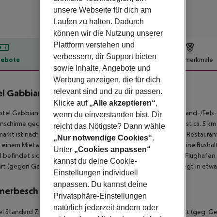
unsere Webseite für dich am
Laufen zu halten. Dadurch
können wir die Nutzung unserer
Plattform verstehen und
verbessern, dir Support bieten
ebote
Hotelbeschreibung
Hotelmerkmale
sowie Inhalte, Angebote und
lbeschreibung
Werbung anzeigen, die für dich
relevant sind und zu dir passen.
el Gabbiano
3
Klicke auf
„Alle akzeptieren“
,
tel Gabbiano liegt ca. 100 m vom Spiaggia del Porto, einem Sand-/Fels
wenn du einverstanden bist. Dir
schirme gegen Gebühr verfügbar. Die Stadt Trinita D''Agultu ist ca. 5 km e
reicht das Nötigste? Dann wähle
arkt ist nach ca. 200 m zu erreichen. Zu den nächsten Bars und Restauran
„Nur notwendige Cookies“
.
einem Mietwagen-Verleih auch ein Taxistand (ca. 100 m) und eine Bushalte
Unter
„Cookies anpassen“
l befindet sich ein Krankenhaus in etwa 32 km Entfernung. Der Flughafen
kannst du deine Cookie-
rt (gegen Gebühr) ein Shuttle. Ein weiterer Flughafen (CAG) liegt in etw
Einstellungen individuell
anpassen. Du kannst deine
merbeschreibung
Privatsphäre-Einstellungen
natürlich jederzeit ändern oder
 Standard Zimmer: Die Zimmer sind ausgestattet mit Babybett (geg. Gebü