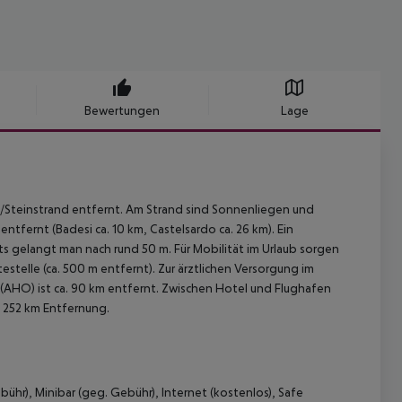
Bewertungen
Lage
-/Steinstrand entfernt. Am Strand sind Sonnenliegen und
ntfernt (Badesi ca. 10 km, Castelsardo ca. 26 km). Ein
ts gelangt man nach rund 50 m. Für Mobilität im Urlaub sorgen
stelle (ca. 500 m entfernt). Zur ärztlichen Versorgung im
 (AHO) ist ca. 90 km entfernt. Zwischen Hotel und Flughafen
a 252 km Entfernung.
hr), Minibar (geg. Gebühr), Internet (kostenlos), Safe