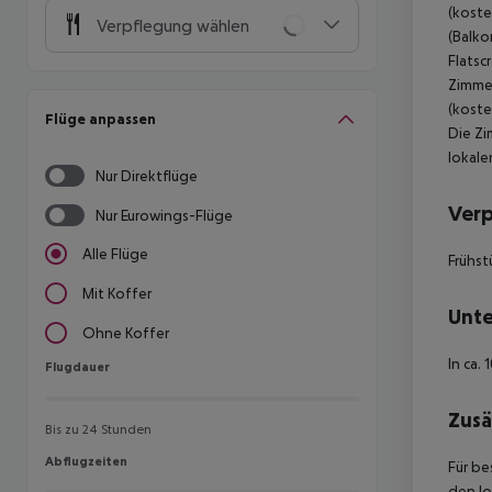
(koste
Verpflegung wählen
(Balko
Flatsc
Zimmer
(koste
Flüge anpassen
Die Zi
lokale
Nur Direktflüge
Ver
Nur Eurowings-Flüge
Alle Flüge
Frühst
Mit Koffer
Unte
Ohne Koffer
In ca.
Flugdauer
Flugdauer
Zusä
Bis zu 24 Stunden
Abflugzeiten
Abflugzeiten
Für be
den lo