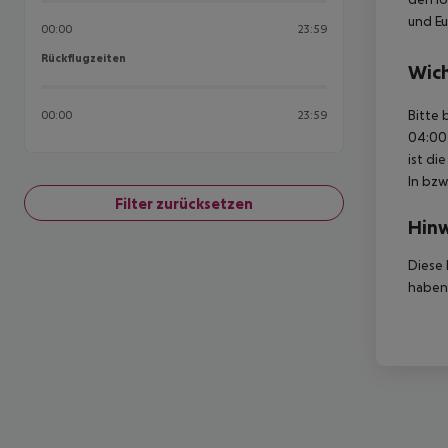
und Eu
00:00
23:59
Rückflugzeiten
Rückflugzeiten
Wich
Bitte 
00:00
23:59
04:00 
ist di
In bzw
Filter zurücksetzen
Hinw
Diese 
haben,