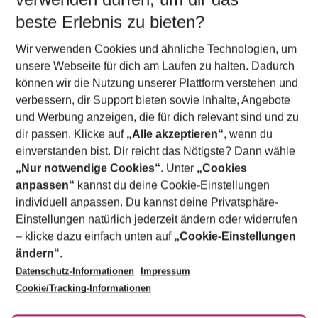
11.08.26
–
09.08.27
5-8 Nächte
beste Erlebnis zu bieten?
Wer wird verreisen
Wir verwenden Cookies und ähnliche Technologien, um
2 Erwachsene
Keine Kinder
unsere Webseite für dich am Laufen zu halten. Dadurch
können wir die Nutzung unserer Plattform verstehen und
Mehr Filter anzeigen
verbessern, dir Support bieten sowie Inhalte, Angebote
und Werbung anzeigen, die für dich relevant sind und zu
dir passen. Klicke auf
„Alle akzeptieren“
, wenn du
einverstanden bist. Dir reicht das Nötigste? Dann wähle
„Nur notwendige Cookies“
. Unter
„Cookies
anpassen“
kannst du deine Cookie-Einstellungen
Footer
Footer navigation
individuell anpassen. Du kannst deine Privatsphäre-
Über uns
Einstellungen natürlich jederzeit ändern oder widerrufen
AGB
– klicke dazu einfach unten auf
„Cookie-Einstellungen
Service & Hilfe
Bestpreisgarantie
ändern“
.
Datenschutz-Informationen
Impressum
Agenturbetreuung
Cookie-Einstellungen ändern
Folge uns
Barrierefreies Reisen
Cookie/Tracking-Informationen
Cookie-Richtlinie
Check-in
Datenschutz