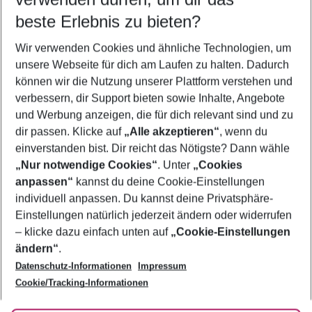
12.08.26
–
10.08.27
5-8 Nächte
beste Erlebnis zu bieten?
Wer wird verreisen
Wir verwenden Cookies und ähnliche Technologien, um
2 Erwachsene
Keine Kinder
unsere Webseite für dich am Laufen zu halten. Dadurch
können wir die Nutzung unserer Plattform verstehen und
Mehr Filter anzeigen
verbessern, dir Support bieten sowie Inhalte, Angebote
und Werbung anzeigen, die für dich relevant sind und zu
dir passen. Klicke auf
„Alle akzeptieren“
, wenn du
einverstanden bist. Dir reicht das Nötigste? Dann wähle
„Nur notwendige Cookies“
. Unter
„Cookies
anpassen“
kannst du deine Cookie-Einstellungen
Footer
Footer navigation
individuell anpassen. Du kannst deine Privatsphäre-
Über uns
Einstellungen natürlich jederzeit ändern oder widerrufen
AGB
– klicke dazu einfach unten auf
„Cookie-Einstellungen
Service & Hilfe
Bestpreisgarantie
ändern“
.
Datenschutz-Informationen
Impressum
Agenturbetreuung
Cookie-Einstellungen ändern
Folge uns
Barrierefreies Reisen
Cookie/Tracking-Informationen
Cookie-Richtlinie
Check-in
Datenschutz