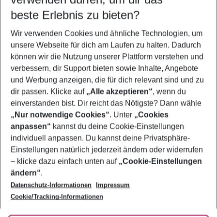
09.08.26
–
07.08.27
5-8 Nächte
beste Erlebnis zu bieten?
Wer wird verreisen
Wir verwenden Cookies und ähnliche Technologien, um
2 Erwachsene
Keine Kinder
unsere Webseite für dich am Laufen zu halten. Dadurch
können wir die Nutzung unserer Plattform verstehen und
Mehr Filter anzeigen
verbessern, dir Support bieten sowie Inhalte, Angebote
und Werbung anzeigen, die für dich relevant sind und zu
dir passen. Klicke auf
„Alle akzeptieren“
, wenn du
einverstanden bist. Dir reicht das Nötigste? Dann wähle
„Nur notwendige Cookies“
. Unter
„Cookies
anpassen“
kannst du deine Cookie-Einstellungen
Footer
Footer navigation
individuell anpassen. Du kannst deine Privatsphäre-
Über uns
Einstellungen natürlich jederzeit ändern oder widerrufen
AGB
– klicke dazu einfach unten auf
„Cookie-Einstellungen
Service & Hilfe
Bestpreisgarantie
ändern“
.
Datenschutz-Informationen
Impressum
Agenturbetreuung
Cookie-Einstellungen ändern
Folge uns
Barrierefreies Reisen
Cookie/Tracking-Informationen
Cookie-Richtlinie
Check-in
Datenschutz