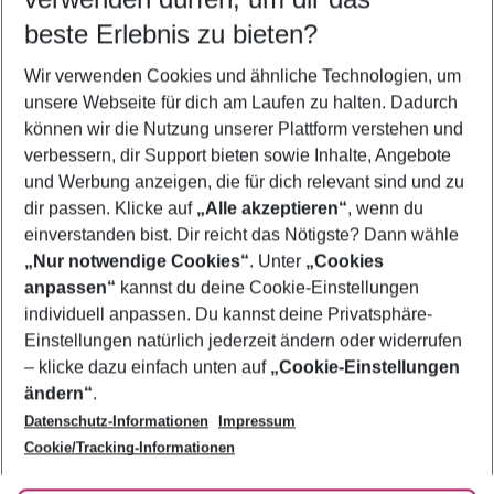
08.08.26
–
06.08.27
5-8 Nächte
beste Erlebnis zu bieten?
Wer wird verreisen
Wir verwenden Cookies und ähnliche Technologien, um
2 Erwachsene
Keine Kinder
unsere Webseite für dich am Laufen zu halten. Dadurch
können wir die Nutzung unserer Plattform verstehen und
Mehr Filter anzeigen
verbessern, dir Support bieten sowie Inhalte, Angebote
und Werbung anzeigen, die für dich relevant sind und zu
dir passen. Klicke auf
„Alle akzeptieren“
, wenn du
einverstanden bist. Dir reicht das Nötigste? Dann wähle
„Nur notwendige Cookies“
. Unter
„Cookies
anpassen“
kannst du deine Cookie-Einstellungen
Footer
Footer navigation
individuell anpassen. Du kannst deine Privatsphäre-
Über uns
Einstellungen natürlich jederzeit ändern oder widerrufen
AGB
– klicke dazu einfach unten auf
„Cookie-Einstellungen
Service & Hilfe
Bestpreisgarantie
ändern“
.
Datenschutz-Informationen
Impressum
Agenturbetreuung
Cookie-Einstellungen ändern
Folge uns
Barrierefreies Reisen
Cookie/Tracking-Informationen
Cookie-Richtlinie
Check-in
Datenschutz