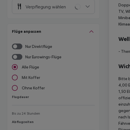
Doppe
Verpflegung wählen
TV, WL
Miniba
Klimaa
Flüge anpassen
Well
Nur Direktflüge
- The
Nur Eurowings-Flüge
Wich
Alle Flüge
Mit Koffer
Bitte 
4,00 E
Ohne Koffer
1,50 E
Flugdauer
Flugdauer
offizi
einzuh
gegen 
Bis zu 24 Stunden
nach I
Abflugzeiten
Abflugzeiten
Fährve
Flügen