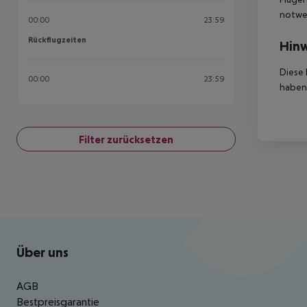
notwen
00:00
23:59
Rückflugzeiten
Rückflugzeiten
Hinw
Diese 
00:00
23:59
haben,
Filter zurücksetzen
Footer
Footer navigation
Über uns
AGB
Bestpreisgarantie