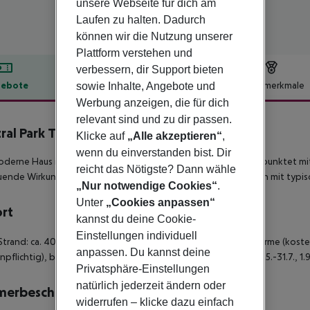
unsere Webseite für dich am
Laufen zu halten. Dadurch
können wir die Nutzung unserer
Plattform verstehen und
verbessern, dir Support bieten
ebote
Hotelbeschreibung
Hotelmerkmale
sowie Inhalte, Angebote und
Werbung anzeigen, die für dich
lbeschreibung
relevant sind und zu dir passen.
ral Park Terme
Klicke auf
„Alle akzeptieren“
,
4
wenn du einverstanden bist. Dir
oderne Haus ist von einem gepflegten Garten umgeben und punktet mit
reicht das Nötigste? Dann wähle
ende Wirkung des Thermalbades und lassen Sie sich kulinarisch mit typ
„Nur notwendige Cookies“
.
Unter
„Cookies anpassen“
ort
kannst du deine Cookie-
Einstellungen individuell
Strand: ca. 400 m
- zentral
- Kiesstrand: öffentlich, Sonnenschirme (kosten
anpassen. Du kannst deine
npflichtig), bei Mindestaufenthalt 7 Nächte sind im Zeitraum 1.5.-31.7., 1.
Privatsphäre-Einstellungen
natürlich jederzeit ändern oder
merbeschreibung
widerrufen – klicke dazu einfach