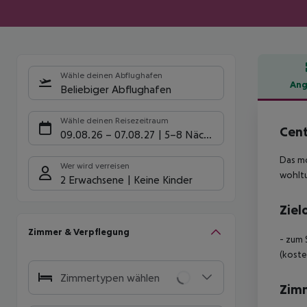
Wähle deinen Abflughafen
Ang
Beliebiger Abflughafen
Hote
Wähle deinen Reisezeitraum
Cent
09.08.26
–
07.08.27
5-8 Nächte
Das m
Wer wird verreisen
wohltu
2 Erwachsene
Keine Kinder
Ziel
Zimmer & Verpflegung
- zum 
(koste
Zimmertypen wählen
Zim