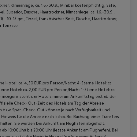
er, Klimaanlage, ca. 1.6.-30.9., Minibar kostenpflichtig, Safe,
l, Superior, Dusche, Haartrockner, Klimaanlage, ca. 1.6.-30.9.,
1)
- 10-15 qm, Einzel, französisches Bett, Dusche, Haartrockner,
r Terrasse
 akzeptieren
rne Hotel: ca. 4,50 EUR pro Person/Nacht 4-Sterne Hotel: ca.
rne Hotel: ca. 2,00 EUR pro Person/Nacht 1-Sterne Hotel: ca.
hr morgens steht das Hotelzimmer am Ankunftstag erst ab der
offizielle Check-Out-Zeit des Hotels am Tag der Abreise
k-In bzw. Spät-Check-Out können je nach Verfügbarkeit und
inweis für die Anreise nach Ischia. Bei Buchung eines Transfers
enthalten. Sie werden bei Ankunft am Flughafen abgeholt.
ab 10:00Uhr) bis 20:00 Uhr (letzte Ankunft am Flughafen). Bei
n eine zusätzliche Nacht in Neapel (ggfs. gegen Aufpreis)