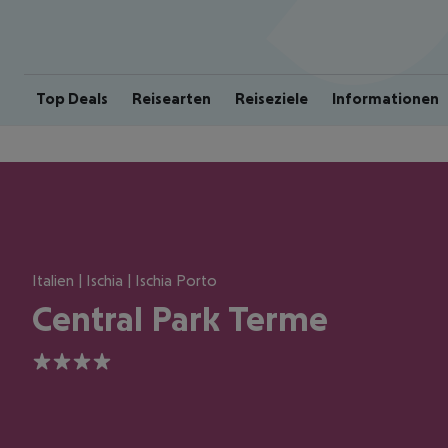
Top Deals
Reisearten
Reiseziele
Informationen
Italien | Ischia | Ischia Porto
Central Park Terme
4