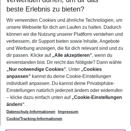
11.08.26
–
09.08.27
5-8 Nächte
beste Erlebnis zu bieten?
Wer wird verreisen
Wir verwenden Cookies und ähnliche Technologien, um
2 Erwachsene
Keine Kinder
unsere Webseite für dich am Laufen zu halten. Dadurch
können wir die Nutzung unserer Plattform verstehen und
Mehr Filter anzeigen
verbessern, dir Support bieten sowie Inhalte, Angebote
und Werbung anzeigen, die für dich relevant sind und zu
dir passen. Klicke auf
„Alle akzeptieren“
, wenn du
einverstanden bist. Dir reicht das Nötigste? Dann wähle
„Nur notwendige Cookies“
. Unter
„Cookies
anpassen“
kannst du deine Cookie-Einstellungen
Footer
Footer navigation
individuell anpassen. Du kannst deine Privatsphäre-
Über uns
Einstellungen natürlich jederzeit ändern oder widerrufen
AGB
– klicke dazu einfach unten auf
„Cookie-Einstellungen
Service & Hilfe
Bestpreisgarantie
ändern“
.
Datenschutz-Informationen
Impressum
Agenturbetreuung
Cookie-Einstellungen ändern
Folge uns
Barrierefreies Reisen
Cookie/Tracking-Informationen
Cookie-Richtlinie
Check-in
Datenschutz