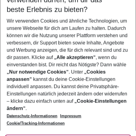
11.08.26
–
09.08.27
5-8 Nächte
beste Erlebnis zu bieten?
Wer wird verreisen
Wir verwenden Cookies und ähnliche Technologien, um
2 Erwachsene
Keine Kinder
unsere Webseite für dich am Laufen zu halten. Dadurch
können wir die Nutzung unserer Plattform verstehen und
Mehr Filter anzeigen
verbessern, dir Support bieten sowie Inhalte, Angebote
und Werbung anzeigen, die für dich relevant sind und zu
dir passen. Klicke auf
„Alle akzeptieren“
, wenn du
einverstanden bist. Dir reicht das Nötigste? Dann wähle
„Nur notwendige Cookies“
. Unter
„Cookies
anpassen“
kannst du deine Cookie-Einstellungen
Footer
Footer navigation
individuell anpassen. Du kannst deine Privatsphäre-
Über uns
Einstellungen natürlich jederzeit ändern oder widerrufen
AGB
– klicke dazu einfach unten auf
„Cookie-Einstellungen
Service & Hilfe
Bestpreisgarantie
ändern“
.
Datenschutz-Informationen
Impressum
Agenturbetreuung
Cookie-Einstellungen ändern
Folge uns
Barrierefreies Reisen
Cookie/Tracking-Informationen
Cookie-Richtlinie
Check-in
Datenschutz