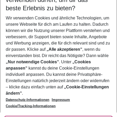
10.08.26
–
08.08.27
5-8 Nächte
beste Erlebnis zu bieten?
Wer wird verreisen
Wir verwenden Cookies und ähnliche Technologien, um
2 Erwachsene
Keine Kinder
unsere Webseite für dich am Laufen zu halten. Dadurch
können wir die Nutzung unserer Plattform verstehen und
Mehr Filter anzeigen
verbessern, dir Support bieten sowie Inhalte, Angebote
und Werbung anzeigen, die für dich relevant sind und zu
dir passen. Klicke auf
„Alle akzeptieren“
, wenn du
einverstanden bist. Dir reicht das Nötigste? Dann wähle
„Nur notwendige Cookies“
. Unter
„Cookies
anpassen“
kannst du deine Cookie-Einstellungen
Footer
Footer navigation
individuell anpassen. Du kannst deine Privatsphäre-
Über uns
Einstellungen natürlich jederzeit ändern oder widerrufen
AGB
– klicke dazu einfach unten auf
„Cookie-Einstellungen
Service & Hilfe
Bestpreisgarantie
ändern“
.
Datenschutz-Informationen
Impressum
Agenturbetreuung
Cookie-Einstellungen ändern
Folge uns
Barrierefreies Reisen
Cookie/Tracking-Informationen
Cookie-Richtlinie
Check-in
Datenschutz