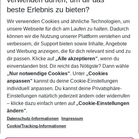
10.08.26
–
08.08.27
5-8 Nächte
beste Erlebnis zu bieten?
Wer wird verreisen
Wir verwenden Cookies und ähnliche Technologien, um
2 Erwachsene
Keine Kinder
unsere Webseite für dich am Laufen zu halten. Dadurch
können wir die Nutzung unserer Plattform verstehen und
Mehr Filter anzeigen
verbessern, dir Support bieten sowie Inhalte, Angebote
und Werbung anzeigen, die für dich relevant sind und zu
dir passen. Klicke auf
„Alle akzeptieren“
, wenn du
einverstanden bist. Dir reicht das Nötigste? Dann wähle
„Nur notwendige Cookies“
. Unter
„Cookies
anpassen“
kannst du deine Cookie-Einstellungen
Footer
Footer navigation
individuell anpassen. Du kannst deine Privatsphäre-
Über uns
Einstellungen natürlich jederzeit ändern oder widerrufen
AGB
– klicke dazu einfach unten auf
„Cookie-Einstellungen
Service & Hilfe
Bestpreisgarantie
ändern“
.
Datenschutz-Informationen
Impressum
Agenturbetreuung
Cookie-Einstellungen ändern
Folge uns
Barrierefreies Reisen
Cookie/Tracking-Informationen
Cookie-Richtlinie
Check-in
Datenschutz