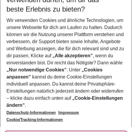
11.08.26
–
09.08.27
5-8 Nächte
beste Erlebnis zu bieten?
Wer wird verreisen
Wir verwenden Cookies und ähnliche Technologien, um
2 Erwachsene
Keine Kinder
unsere Webseite für dich am Laufen zu halten. Dadurch
können wir die Nutzung unserer Plattform verstehen und
Mehr Filter anzeigen
verbessern, dir Support bieten sowie Inhalte, Angebote
und Werbung anzeigen, die für dich relevant sind und zu
dir passen. Klicke auf
„Alle akzeptieren“
, wenn du
einverstanden bist. Dir reicht das Nötigste? Dann wähle
„Nur notwendige Cookies“
. Unter
„Cookies
anpassen“
kannst du deine Cookie-Einstellungen
Footer
Footer navigation
individuell anpassen. Du kannst deine Privatsphäre-
Über uns
Einstellungen natürlich jederzeit ändern oder widerrufen
AGB
– klicke dazu einfach unten auf
„Cookie-Einstellungen
Service & Hilfe
Bestpreisgarantie
ändern“
.
Datenschutz-Informationen
Impressum
Agenturbetreuung
Cookie-Einstellungen ändern
Folge uns
Barrierefreies Reisen
Cookie/Tracking-Informationen
Cookie-Richtlinie
Check-in
Datenschutz