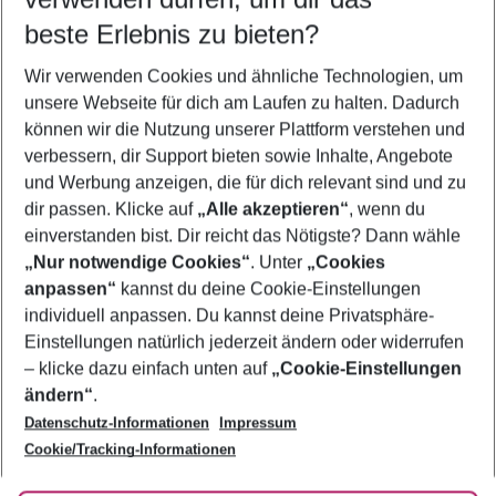
10.08.26
–
08.08.27
5-8 Nächte
beste Erlebnis zu bieten?
Wer wird verreisen
Wir verwenden Cookies und ähnliche Technologien, um
2 Erwachsene
Keine Kinder
unsere Webseite für dich am Laufen zu halten. Dadurch
können wir die Nutzung unserer Plattform verstehen und
Mehr Filter anzeigen
verbessern, dir Support bieten sowie Inhalte, Angebote
und Werbung anzeigen, die für dich relevant sind und zu
dir passen. Klicke auf
„Alle akzeptieren“
, wenn du
einverstanden bist. Dir reicht das Nötigste? Dann wähle
„Nur notwendige Cookies“
. Unter
„Cookies
anpassen“
kannst du deine Cookie-Einstellungen
Footer
Footer navigation
individuell anpassen. Du kannst deine Privatsphäre-
Über uns
Einstellungen natürlich jederzeit ändern oder widerrufen
AGB
– klicke dazu einfach unten auf
„Cookie-Einstellungen
Service & Hilfe
Bestpreisgarantie
ändern“
.
Datenschutz-Informationen
Impressum
Agenturbetreuung
Cookie-Einstellungen ändern
Folge uns
Barrierefreies Reisen
Cookie/Tracking-Informationen
Cookie-Richtlinie
Check-in
Datenschutz