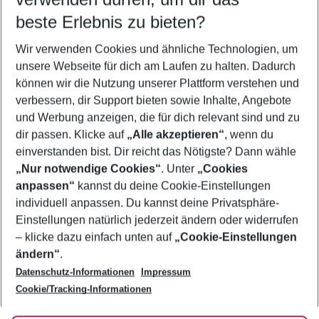
11.08.26
–
09.08.27
5-8 Nächte
beste Erlebnis zu bieten?
Wer wird verreisen
Wir verwenden Cookies und ähnliche Technologien, um
2 Erwachsene
Keine Kinder
unsere Webseite für dich am Laufen zu halten. Dadurch
können wir die Nutzung unserer Plattform verstehen und
Mehr Filter anzeigen
verbessern, dir Support bieten sowie Inhalte, Angebote
und Werbung anzeigen, die für dich relevant sind und zu
dir passen. Klicke auf
„Alle akzeptieren“
, wenn du
einverstanden bist. Dir reicht das Nötigste? Dann wähle
„Nur notwendige Cookies“
. Unter
„Cookies
anpassen“
kannst du deine Cookie-Einstellungen
Footer
Footer navigation
individuell anpassen. Du kannst deine Privatsphäre-
Über uns
Einstellungen natürlich jederzeit ändern oder widerrufen
AGB
– klicke dazu einfach unten auf
„Cookie-Einstellungen
Service & Hilfe
Bestpreisgarantie
ändern“
.
Datenschutz-Informationen
Impressum
Agenturbetreuung
Cookie-Einstellungen ändern
Folge uns
Barrierefreies Reisen
Cookie/Tracking-Informationen
Cookie-Richtlinie
Check-in
Datenschutz