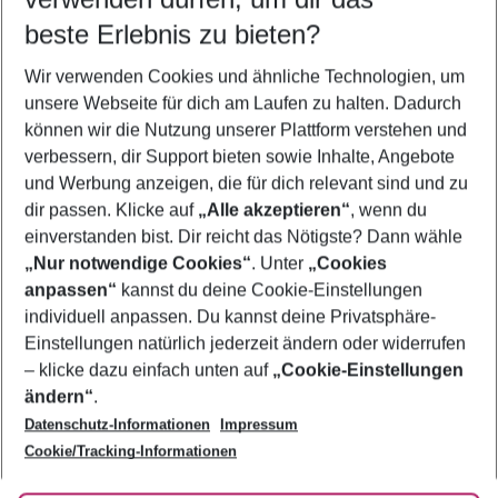
08.08.26
–
06.08.27
5-8 Nächte
beste Erlebnis zu bieten?
Wer wird verreisen
Wir verwenden Cookies und ähnliche Technologien, um
2 Erwachsene
Keine Kinder
unsere Webseite für dich am Laufen zu halten. Dadurch
können wir die Nutzung unserer Plattform verstehen und
Mehr Filter anzeigen
verbessern, dir Support bieten sowie Inhalte, Angebote
und Werbung anzeigen, die für dich relevant sind und zu
dir passen. Klicke auf
„Alle akzeptieren“
, wenn du
einverstanden bist. Dir reicht das Nötigste? Dann wähle
„Nur notwendige Cookies“
. Unter
„Cookies
anpassen“
kannst du deine Cookie-Einstellungen
Footer
Footer navigation
individuell anpassen. Du kannst deine Privatsphäre-
Über uns
Einstellungen natürlich jederzeit ändern oder widerrufen
AGB
– klicke dazu einfach unten auf
„Cookie-Einstellungen
Service & Hilfe
Bestpreisgarantie
ändern“
.
Datenschutz-Informationen
Impressum
Agenturbetreuung
Cookie-Einstellungen ändern
Folge uns
Barrierefreies Reisen
Cookie/Tracking-Informationen
Cookie-Richtlinie
Check-in
Datenschutz