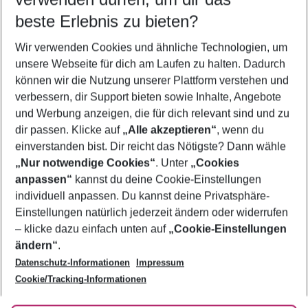
08.08.26
–
06.08.27
5-8 Nächte
beste Erlebnis zu bieten?
Wer wird verreisen
Wir verwenden Cookies und ähnliche Technologien, um
2 Erwachsene
Keine Kinder
unsere Webseite für dich am Laufen zu halten. Dadurch
können wir die Nutzung unserer Plattform verstehen und
Mehr Filter anzeigen
verbessern, dir Support bieten sowie Inhalte, Angebote
und Werbung anzeigen, die für dich relevant sind und zu
dir passen. Klicke auf
„Alle akzeptieren“
, wenn du
einverstanden bist. Dir reicht das Nötigste? Dann wähle
„Nur notwendige Cookies“
. Unter
„Cookies
anpassen“
kannst du deine Cookie-Einstellungen
Footer
Footer navigation
individuell anpassen. Du kannst deine Privatsphäre-
Über uns
Einstellungen natürlich jederzeit ändern oder widerrufen
AGB
– klicke dazu einfach unten auf
„Cookie-Einstellungen
Service & Hilfe
Bestpreisgarantie
ändern“
.
Datenschutz-Informationen
Impressum
Agenturbetreuung
Cookie-Einstellungen ändern
Folge uns
Barrierefreies Reisen
Cookie/Tracking-Informationen
Cookie-Richtlinie
Check-in
Datenschutz